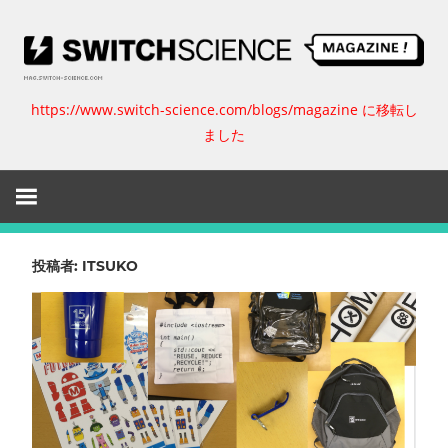
コ
ン
テ
ン
https://www.switch-science.com/blogs/magazine に移転し
ス
ツ
ました
へ
イ
ス
キ
ッ
ッ
プ
チ
投稿者:
ITSUKO
サ
イ
エ