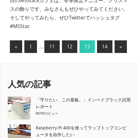
日のM5Stackカフェは、冬季限定メニュー、クリスマ
スの飾りです。みなさんもぜひやってみてください。
そしてやってみたら、ぜひTwitterでハッシュタグ
#M5Stac
投
前
次
«
1
…
11
12
13
14
»
の
の
稿
記
記
の
事
事
ペ
人気の記事
ー
「守りたい、この基板。」インペイブラック試用
ジ
レポート
887件のビュー
送
り
Raspberry Pi 400を使ってラップトップコンピ
ュータを自作したい