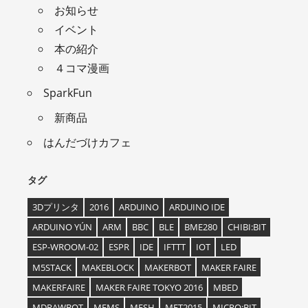
お知らせ
イベント
本の紹介
４コマ漫画
SparkFun
新商品
はんだづけカフェ
タグ
3Dプリンタ
2016
ARDUINO
ARDUINO IDE
ARDUINO YÚN
ARM
BBC
BLE
BME280
CHIBI:BIT
ESP-WROOM-02
ESPR
IDE
IFTTT
IOT
LED
M5STACK
MAKEBLOCK
MAKERBOT
MAKER FAIRE
MAKERFAIRE
MAKER FAIRE TOKYO 2016
MBED
MDRAWBOT
MEMS
MESH
MFT2015
MICRO:BIT