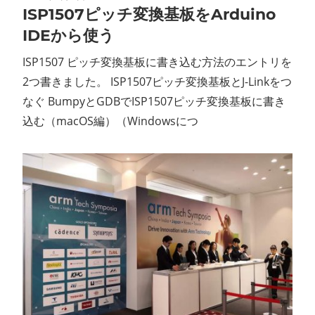
ISP1507ピッチ変換基板をArduino
ン
IDEから使う
ス
ISP1507 ピッチ変換基板に書き込む方法のエントリを
2つ書きました。 ISP1507ピッチ変換基板とJ-Linkをつ
マ
なぐ BumpyとGDBでISP1507ピッチ変換基板に書き
ガ
込む（macOS編）（Windowsにつ
ジ
ン