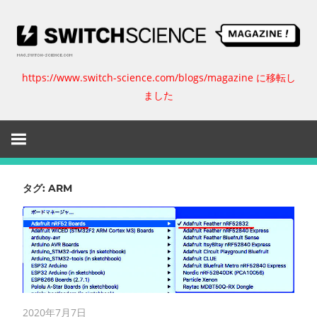
コ
ン
テ
ン
https://www.switch-science.com/blogs/magazine に移転し
ス
ツ
ました
へ
イ
ス
キ
ッ
ッ
プ
チ
タグ:
ARM
サ
イ
エ
2020年7月7日