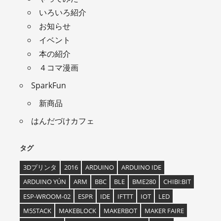
いろいろ紹介
お知らせ
イベント
本の紹介
４コマ漫画
SparkFun
新商品
はんだづけカフェ
タグ
3Dプリンタ
2016
ARDUINO
ARDUINO IDE
ARDUINO YÚN
ARM
BBC
BLE
BME280
CHIBI:BIT
ESP-WROOM-02
ESPR
IDE
IFTTT
IOT
LED
M5STACK
MAKEBLOCK
MAKERBOT
MAKER FAIRE