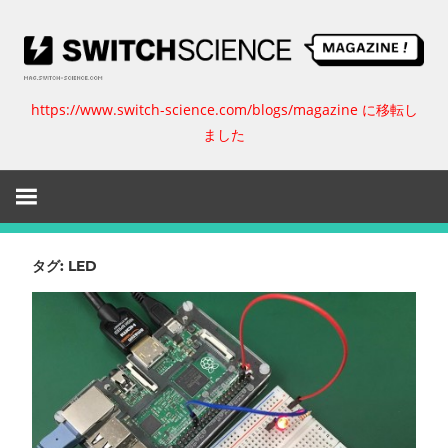
コ
ン
テ
ン
https://www.switch-science.com/blogs/magazine に移転し
ス
ツ
ました
へ
イ
ス
キ
ッ
ッ
プ
チ
タグ:
LED
サ
イ
エ