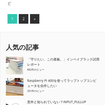
ど
投
次
1
2
»
の
稿
記
の
事
ペ
人気の記事
ー
「守りたい、この基板。」インペイブラック試用
ジ
レポート
882件のビュー
送
り
Raspberry Pi 400を使ってラップトップコンピ
ュータを自作したい
281件のビュー
意外と知られていない？INPUT_PULLUP