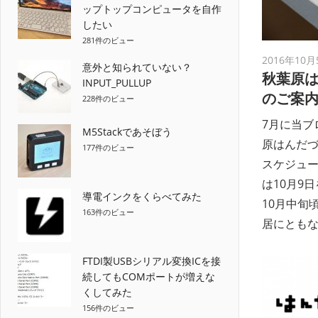
ップトップコンピュータを自作
したい
281件のビュー
2016年10月
意外と知られていない？
秋葉原
INPUT_PULLUP
のご案
228件のビュー
7月に当ブ
M5Stackであそぼう
原はんだ
177件のビュー
スケジュー
は10月9
導電インクをくらべてみた
10月中旬
163件のビュー
居にとも
FTDI製USBシリアル変換ICを接
続してもCOMポートが増えな
くしてみた
156件のビュー