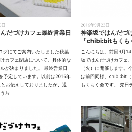
ン
ス
5日
2016年9月23日
マ
はんだづけカフェ最終営業日
神楽坂ではんだづ
内
「chibi:bitもく
ガ
ログにてご案内いたしました秋葉
こんにちは。前回9月1
づけカフェ閉店について、具体的な
坂ではんだづけカフェ、
ジ
ルが決まりました。 最終営業日
（火）に開催します。
日を予定しています。以前は2016年
は前回同様、chibi:bit（
ン
頃とお伝えしておりましたが、退
もくもく会です。 先日
なう片