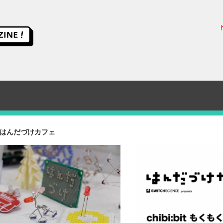
ス
イ
ッ
チ
はんだづけカフェ
サ
イ
エ