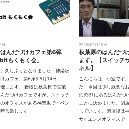
2日
2016年7月25日
はんだづけカフェ第6弾
秋葉原のはんだづ
i:bitもくもく会」
ます。【スイッチ
ネル】
は。久しぶりとなりました、神楽坂
けカフェ、第6弾を9月14日
こんにちは、小室です
催します。 普段は秋葉原で営業
た。今回は少し残念な
はんだづけカフェですが、スイッチ
の3331にあるはんだ
スのオフィスがある神楽坂でイベン
ことに決めました。閉店
臨時営業します
しています。閉店後は
サイエンスオフィスで