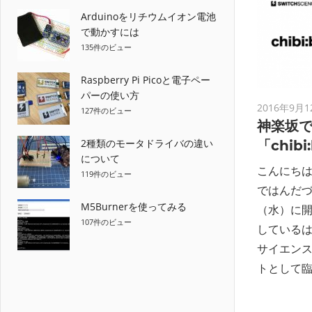
Arduinoをリチウムイオン電池
で動かすには
135件のビュー
Raspberry Pi Picoと電子ペー
パーの使い方
2016年9月1
127件のビュー
神楽坂で
2種類のモータドライバの違い
「chib
について
こんにち
119件のビュー
ではんだづ
M5Burnerを使ってみる
（水）に開
107件のビュー
している
サイエン
トとして