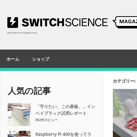
コ
ン
テ
ン
ツ
へ
ス
ホーム
ショップ
キ
ッ
プ
カテゴリー:
人気の記事
「守りたい、この基板。」イン
ペイブラック試用レポート
882件のビュー
Raspberry Pi 400を使ってラ