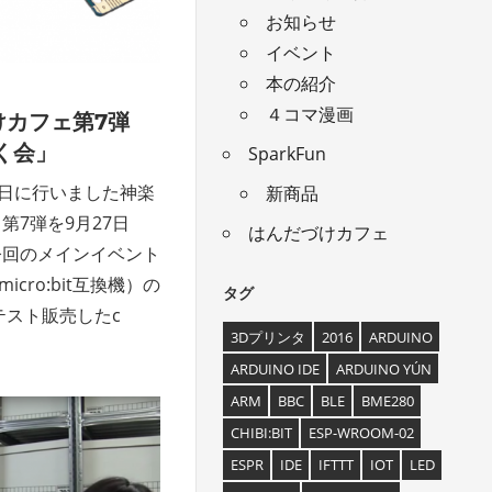
お知らせ
イベント
本の紹介
４コマ漫画
けカフェ第7弾
もく会」
SparkFun
4日に行いました神楽
新商品
第7弾を9月27日
はんだづけカフェ
今回のメインイベント
micro:bit互換機）の
タグ
テスト販売したc
3Dプリンタ
2016
ARDUINO
ARDUINO IDE
ARDUINO YÚN
ARM
BBC
BLE
BME280
CHIBI:BIT
ESP-WROOM-02
ESPR
IDE
IFTTT
IOT
LED