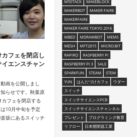
M5STACK
MAKEBLOCK
MAKERBOT
MAKER FAIRE
MAKERFAIRE
MAKER FAIRE TOKYO 2016
MBED
MDRAWBOT
MEMS
MESH
MFT2015
MICRO:BIT
けカフェを閉店し
RAPIRO
RASPBERRY PI
サイエンスチャン
RASPBERRY PI 3
SALE
SPARKFUN
STEAM
STEM
YUN
はんだづけカフェ
ウダー
。動画を公開しまし
スイッチ
お知らせです。秋葉原
スイッチサイエンスPCB
づけカフェを閉店する
スイッチサイエンスチャンネル
は10月中旬を予定
神楽坂にあるスイッチ
プレゼント
プログラミング教育
リフロー
日本開閉器工業