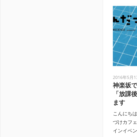
2016年5月1
神楽坂で
「放課
ます
こんにち
づけカフェ
インイベ