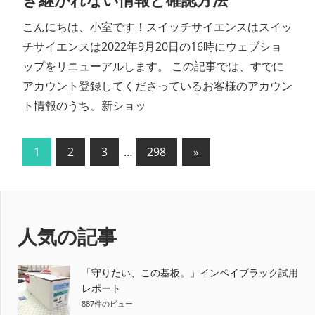
き継がれない情報と確認方法
こんにちは、小室です！スイッチサイエンスはスイッ
チサイエンスは2022年9月20日の16時にウェブショ
ップをリニューアルします。 この記事では、すでに
アカウント登録してくださっているお客様のアカウン
ト情報のうち、新ショッ
投
次
1
2
3
…
298
»
の
稿
記
の
事
ペ
人気の記事
ー
「守りたい、この基板。」インペイブラック試用
ジ
レポート
887件のビュー
送