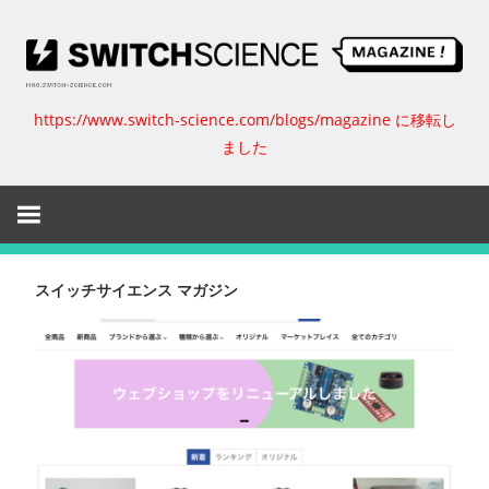
コ
ン
テ
ン
https://www.switch-science.com/blogs/magazine に移転し
ス
ツ
ました
へ
イ
ス
キ
ッ
ッ
プ
チ
スイッチサイエンス マガジン
サ
イ
エ