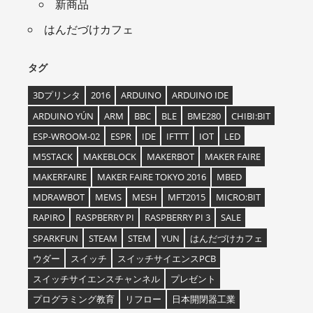
新商品
はんだづけカフェ
タグ
3Dプリンタ
2016
ARDUINO
ARDUINO IDE
ARDUINO YÚN
ARM
BBC
BLE
BME280
CHIBI:BIT
ESP-WROOM-02
ESPR
IDE
IFTTT
IOT
LED
M5STACK
MAKEBLOCK
MAKERBOT
MAKER FAIRE
MAKERFAIRE
MAKER FAIRE TOKYO 2016
MBED
MDRAWBOT
MEMS
MESH
MFT2015
MICRO:BIT
RAPIRO
RASPBERRY PI
RASPBERRY PI 3
SALE
SPARKFUN
STEAM
STEM
YUN
はんだづけカフェ
ウダー
スイッチ
スイッチサイエンスPCB
スイッチサイエンスチャンネル
プレゼント
プログラミング教育
リフロー
日本開閉器工業