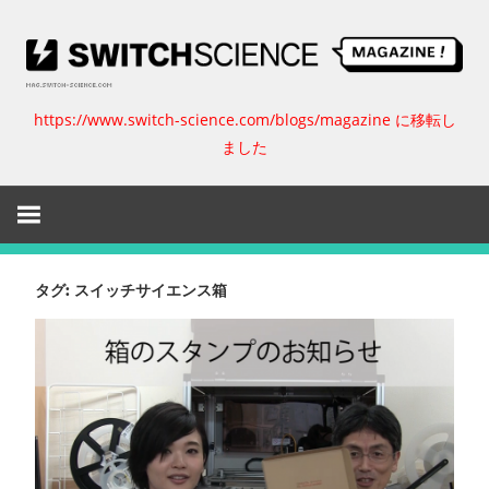
コ
ン
テ
ン
https://www.switch-science.com/blogs/magazine に移転し
ス
ツ
ました
へ
イ
ス
キ
ッ
ッ
プ
チ
タグ:
スイッチサイエンス箱
サ
イ
エ