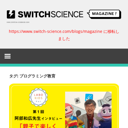
コ
ン
テ
ン
https://www.switch-science.com/blogs/magazine に移転し
ス
ツ
ました
へ
イ
ス
キ
ッ
ッ
プ
チ
タグ:
プログラミング教育
サ
イ
エ