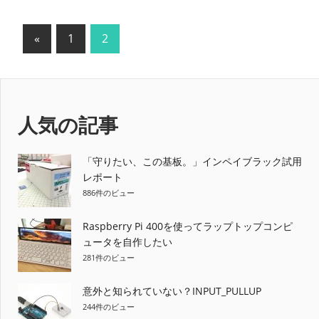
投
前
«
1
2
の
稿
記
の
事
ペ
人気の記事
ー
「守りたい、この基板。」インペイブラック試用
ジ
レポート
886件のビュー
送
り
Raspberry Pi 400を使ってラップトップコンピ
ュータを自作したい
281件のビュー
意外と知られていない？INPUT_PULLUP
244件のビュー