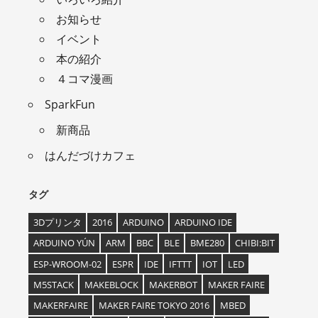
お知らせ
イベント
本の紹介
４コマ漫画
SparkFun
新商品
はんだづけカフェ
タグ
3Dプリンタ
2016
ARDUINO
ARDUINO IDE
ARDUINO YÚN
ARM
BBC
BLE
BME280
CHIBI:BIT
ESP-WROOM-02
ESPR
IDE
IFTTT
IOT
LED
M5STACK
MAKEBLOCK
MAKERBOT
MAKER FAIRE
MAKERFAIRE
MAKER FAIRE TOKYO 2016
MBED