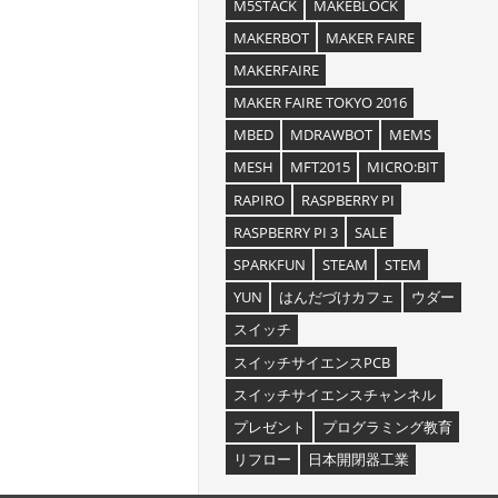
M5STACK
MAKEBLOCK
MAKERBOT
MAKER FAIRE
MAKERFAIRE
MAKER FAIRE TOKYO 2016
MBED
MDRAWBOT
MEMS
MESH
MFT2015
MICRO:BIT
RAPIRO
RASPBERRY PI
RASPBERRY PI 3
SALE
SPARKFUN
STEAM
STEM
YUN
はんだづけカフェ
ウダー
スイッチ
スイッチサイエンスPCB
スイッチサイエンスチャンネル
プレゼント
プログラミング教育
リフロー
日本開閉器工業