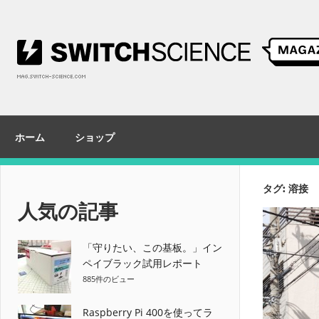
コ
ン
テ
ン
ツ
へ
ス
ホーム
ショップ
キ
ッ
プ
タグ:
溶接
人気の記事
「守りたい、この基板。」イン
ペイブラック試用レポート
885件のビュー
Raspberry Pi 400を使ってラ