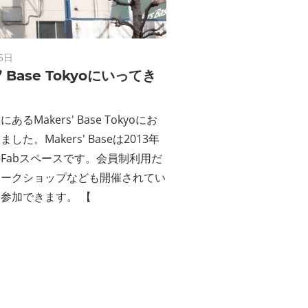
ン
ス
5日
マ
s’ Base Tokyoにいってき
ガ
るMakers' Base Tokyoにお
した。Makers' Baseは2013年
ジ
Fabスペースです。会員制利用だ
ワークショップなども開催されてい
ン
参加できます。 【