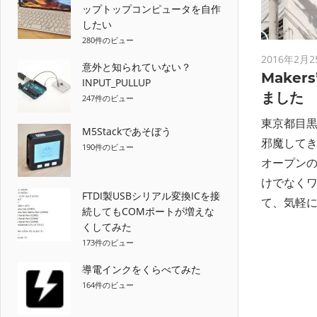
ップトップコンピュータを自作
したい
280件のビュー
2016年2月2
意外と知られていない？
Maker
INPUT_PULLUP
ました
247件のビュー
東京都目黒にあ
M5Stackであそぼう
邪魔してきま
190件のビュー
オープンの
けでなく
FTDI製USBシリアル変換ICを接
て、気軽に
続してもCOMポートが増えな
くしてみた
173件のビュー
導電インクをくらべてみた
164件のビュー