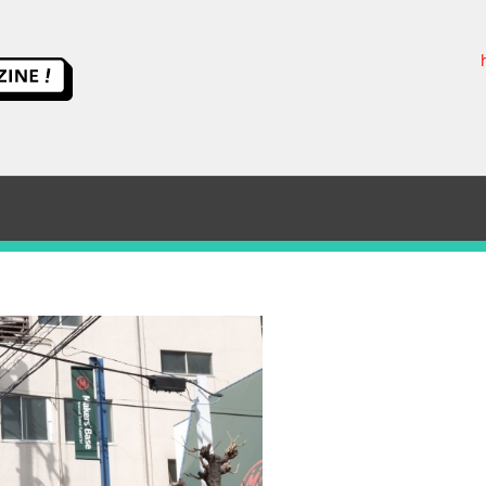
ス
イ
ッ
チ
サ
イ
エ