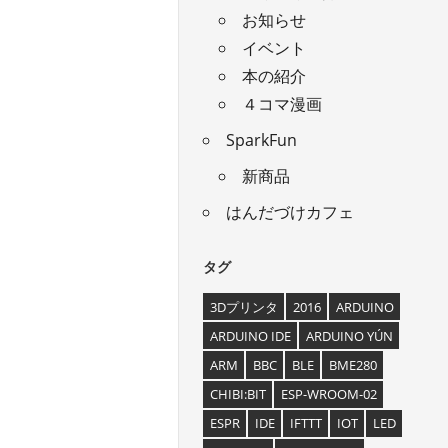
お知らせ
イベント
本の紹介
４コマ漫画
SparkFun
新商品
はんだづけカフェ
タグ
3Dプリンタ
2016
ARDUINO
ARDUINO IDE
ARDUINO YÚN
ARM
BBC
BLE
BME280
CHIBI:BIT
ESP-WROOM-02
ESPR
IDE
IFTTT
IOT
LED