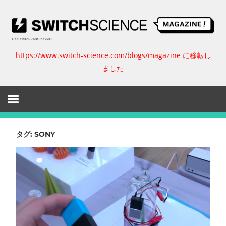
コ
ン
テ
ン
https://www.switch-science.com/blogs/magazine に移転し
ス
ツ
ました
へ
イ
ス
キ
ッ
ッ
プ
チ
タグ:
SONY
サ
イ
エ