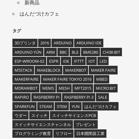
新商品
はんだづけカフェ
タグ
3Dプリンタ
2016
ARDUINO
ARDUINO IDE
ARDUINO YÚN
ARM
BBC
BLE
BME280
CHIBI:BIT
ESP-WROOM-02
ESPR
IDE
IFTTT
IOT
LED
M5STACK
MAKEBLOCK
MAKERBOT
MAKER FAIRE
MAKERFAIRE
MAKER FAIRE TOKYO 2016
MBED
MDRAWBOT
MEMS
MESH
MFT2015
MICRO:BIT
RAPIRO
RASPBERRY PI
RASPBERRY PI 3
SALE
SPARKFUN
STEAM
STEM
YUN
はんだづけカフェ
ウダー
スイッチ
スイッチサイエンスPCB
スイッチサイエンスチャンネル
プレゼント
プログラミング教育
リフロー
日本開閉器工業