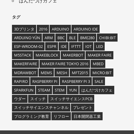
はんだづけカフェ
タグ
3Dプリンタ
2016
ARDUINO
ARDUINO IDE
ARDUINO YÚN
ARM
BBC
BLE
BME280
CHIBI:BIT
ESP-WROOM-02
ESPR
IDE
IFTTT
IOT
LED
M5STACK
MAKEBLOCK
MAKERBOT
MAKER FAIRE
MAKERFAIRE
MAKER FAIRE TOKYO 2016
MBED
MDRAWBOT
MEMS
MESH
MFT2015
MICRO:BIT
RAPIRO
RASPBERRY PI
RASPBERRY PI 3
SALE
SPARKFUN
STEAM
STEM
YUN
はんだづけカフェ
ウダー
スイッチ
スイッチサイエンスPCB
スイッチサイエンスチャンネル
プレゼント
プログラミング教育
リフロー
日本開閉器工業