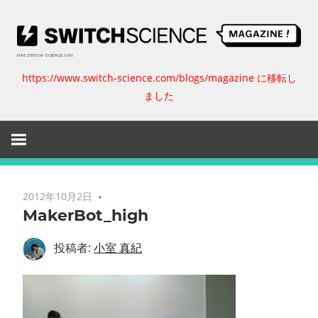
コ
ン
テ
ン
https://www.switch-science.com/blogs/magazine に移転し
ス
ツ
ました
へ
イ
ス
キ
ッ
ッ
プ
チ
2012年10月2日
MakerBot_high
サ
投稿者:
小室 真紀
イ
エ