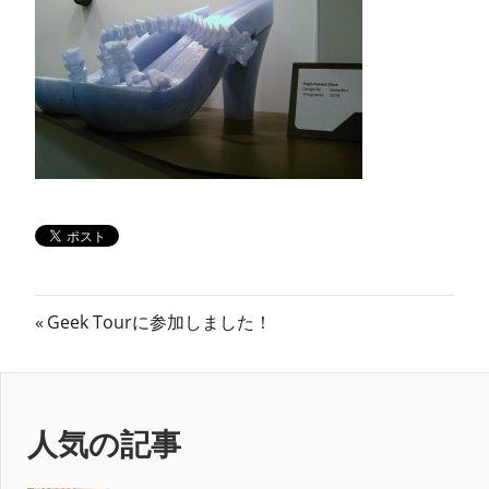
ン
ス
マ
ガ
ジ
ン
投
前
Geek Tourに参加しました！
の
稿
記
ナ
事:
人気の記事
ビ