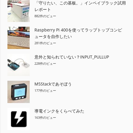
ゲ
「守りたい、この基板。」インペイブラック試用
レポート
ー
882件のビュー
シ
Raspberry Pi 400を使ってラップトップコンピ
ョ
ュータを自作したい
281件のビュー
ン
意外と知られていない？INPUT_PULLUP
228件のビュー
M5Stackであそぼう
177件のビュー
導電インクをくらべてみた
163件のビュー