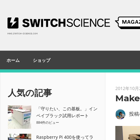
コ
ン
テ
ン
ツ
へ
ス
ホーム
ショップ
キ
ッ
プ
2012年10月
人気の記事
Make
「守りたい、この基板。」イン
投稿
ペイブラック試用レポート
884件のビュー
Raspberry Pi 400を使ってラ