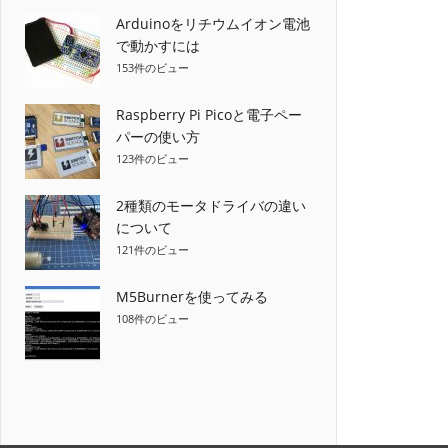
Arduinoをリチウムイオン電池
ー
で動かすには
シ
153件のビュー
ョ
Raspberry Pi Picoと電子ペー
パーの使い方
ン
123件のビュー
2種類のモータドライバの違い
について
121件のビュー
M5Burnerを使ってみる
108件のビュー