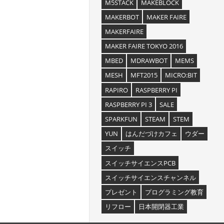
M5STACK
MAKEBLOCK
MAKERBOT
MAKER FAIRE
MAKERFAIRE
MAKER FAIRE TOKYO 2016
MBED
MDRAWBOT
MEMS
MESH
MFT2015
MICRO:BIT
RAPIRO
RASPBERRY PI
RASPBERRY PI 3
SALE
SPARKFUN
STEAM
STEM
YUN
はんだづけカフェ
ウダー
スイッチ
スイッチサイエンスPCB
スイッチサイエンスチャンネル
プレゼント
プログラミング教育
リフロー
日本開閉器工業