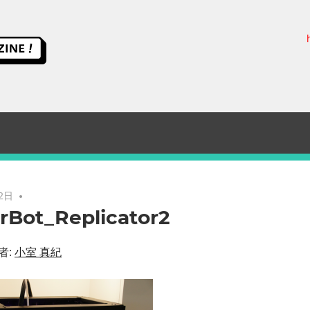
ス
イ
ッ
チ
サ
2日
rBot_Replicator2
イ
者:
小室 真紀
エ