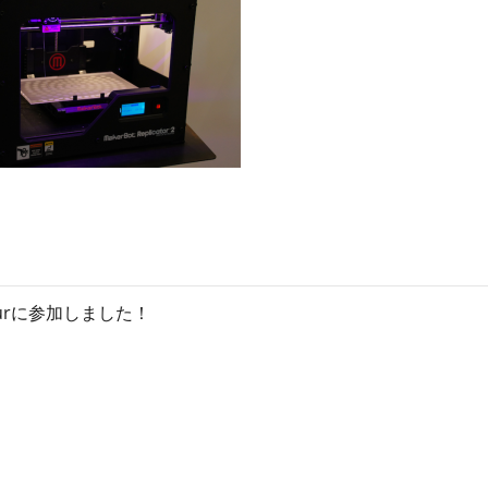
ン
ス
マ
ガ
ジ
ン
Tourに参加しました！