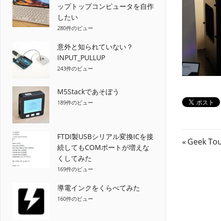
ップトップコンピュータを自作
したい
280件のビュー
意外と知られていない？
INPUT_PULLUP
243件のビュー
M5Stackであそぼう
189件のビュー
FTDI製USBシリアル変換ICを接
投
前
Geek 
続してもCOMポートが増えな
の
稿
くしてみた
記
169件のビュー
ナ
事:
導電インクをくらべてみた
ビ
160件のビュー
ゲ