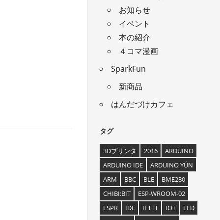
お知らせ
イベント
本の紹介
４コマ漫画
SparkFun
新商品
はんだづけカフェ
タグ
3Dプリンタ
2016
ARDUINO
ARDUINO IDE
ARDUINO YÚN
ARM
BBC
BLE
BME280
CHIBI:BIT
ESP-WROOM-02
ESPR
IDE
IFTTT
IOT
LED