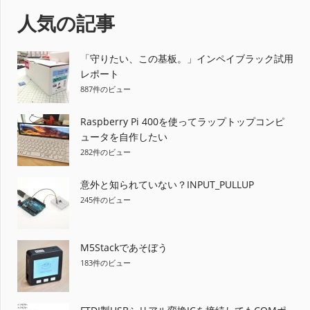
ナ
事:
人気の記事
ビ
ゲ
「守りたい、この基板。」インペイブラック試用
レポート
ー
887件のビュー
シ
Raspberry Pi 400を使ってラップトップコンピ
ョ
ュータを自作したい
282件のビュー
ン
意外と知られていない？INPUT_PULLUP
245件のビュー
M5Stackであそぼう
183件のビュー