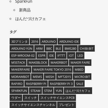
SparkFun
新商品
はんだづけカフェ
タグ
3Dプリンタ
2016
ARDUINO
ARDUINO IDE
ARDUINO YÚN
ARM
BBC
BLE
BME280
CHIBI:BIT
ESP-WROOM-02
ESPR
IDE
IFTTT
IOT
LED
M5STACK
MAKEBLOCK
MAKERBOT
MAKER FAIRE
MAKERFAIRE
MAKER FAIRE TOKYO 2016
MBED
MDRAWBOT
MEMS
MESH
MFT2015
MICRO:BIT
RAPIRO
RASPBERRY PI
RASPBERRY PI 3
SALE
SPARKFUN
STEAM
STEM
YUN
はんだづけカフェ
ウダー
スイッチ
スイッチサイエンスPCB
スイッチサイエンスチャンネル
プレゼント