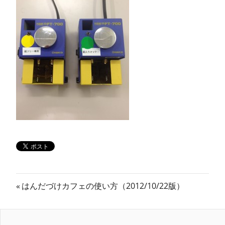
ン
ス
マ
ガ
ジ
ン
投
前
はんだづけカフェの使い方（2012/10/22版）
の
稿
記