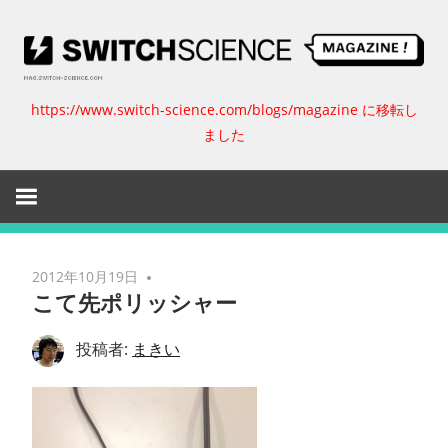
コ
ン
テ
ン
https://www.switch-science.com/blogs/magazine に移転し
ス
ツ
ました
へ
イ
ス
キ
ッ
ッ
プ
チ
2012年10月19日
こて先ポリッシャー
サ
投稿者:
まきい
イ
エ