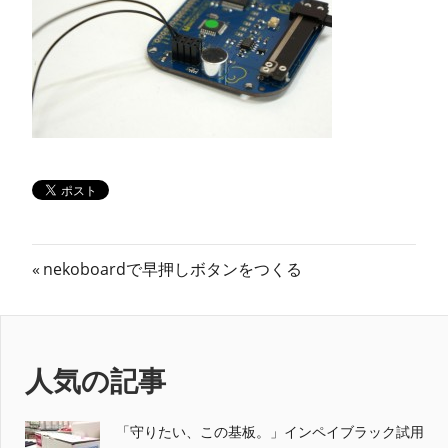
ン
ス
マ
ガ
ジ
投
前
ン
nekoboardで早押しボタンをつくる
の
稿
記
ナ
事:
人気の記事
ビ
ゲ
「守りたい、この基板。」インペイブラック試用