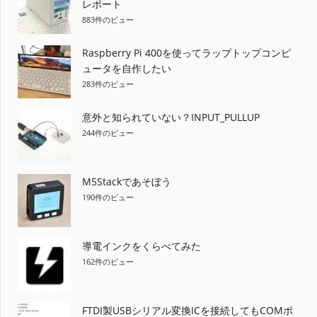
レポート
ー
883件のビュー
シ
Raspberry Pi 400を使ってラップトップコンピ
ョ
ュータを自作したい
283件のビュー
ン
意外と知られていない？INPUT_PULLUP
244件のビュー
M5Stackであそぼう
190件のビュー
導電インクをくらべてみた
162件のビュー
FTDI製USBシリアル変換ICを接続してもCOMポ