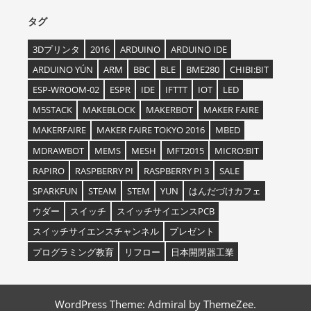
タグ
3Dプリンタ
2016
ARDUINO
ARDUINO IDE
ARDUINO YÚN
ARM
BBC
BLE
BME280
CHIBI:BIT
ESP-WROOM-02
ESPR
IDE
IFTTT
IOT
LED
M5STACK
MAKEBLOCK
MAKERBOT
MAKER FAIRE
MAKERFAIRE
MAKER FAIRE TOKYO 2016
MBED
MDRAWBOT
MEMS
MESH
MFT2015
MICRO:BIT
RAPIRO
RASPBERRY PI
RASPBERRY PI 3
SALE
SPARKFUN
STEAM
STEM
YUN
はんだづけカフェ
ウダー
スイッチ
スイッチサイエンスPCB
スイッチサイエンスチャンネル
プレゼント
プログラミング教育
リフロー
日本開閉器工業
WordPress Theme: Admiral by ThemeZee.