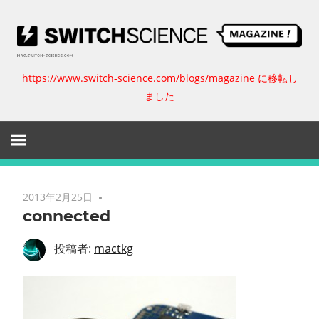
コ
ン
テ
ン
https://www.switch-science.com/blogs/magazine に移転し
ス
ツ
ました
へ
イ
ス
キ
ッ
ッ
プ
チ
2013年2月25日
connected
サ
投稿者:
mactkg
イ
エ