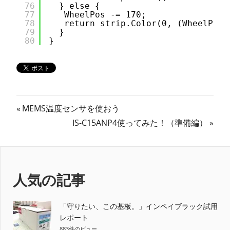
76
} else {
77
WheelPos -= 170;
78
return strip.Color(0, (WheelPos 
79
}
80
}
投
前
MEMS温度センサを使おう
の
次
IS-C15ANP4使ってみた！（準備編）
稿
記
の
ナ
事:
記
事:
ビ
人気の記事
ゲ
ー
「守りたい、この基板。」インペイブラック試用
レポート
883件のビュー