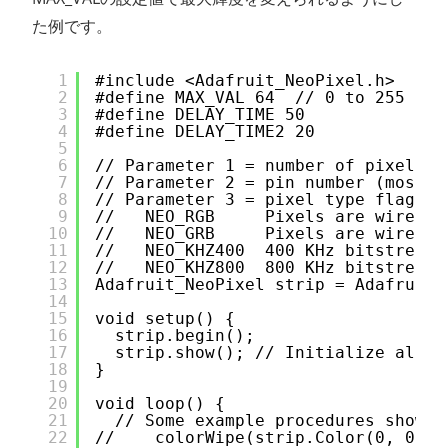
た例です。
1
#include <Adafruit_NeoPixel.h>
2
#define MAX_VAL 64  // 0 to 255 for
3
#define DELAY_TIME 50 
4
#define DELAY_TIME2 20
5
6
// Parameter 1 = number of pixels i
7
// Parameter 2 = pin number (most a
8
// Parameter 3 = pixel type flags, 
9
//   NEO_RGB     Pixels are wired f
10
//   NEO_GRB     Pixels are wired f
11
//   NEO_KHZ400  400 KHz bitstream 
12
//   NEO_KHZ800  800 KHz bitstream 
13
Adafruit_NeoPixel strip = Adafruit_
14
15
void setup() {
16
strip.begin();
17
strip.show(); // Initialize all p
18
}
19
20
void loop() {
21
// Some example procedures showin
22
//    colorWipe(strip.Color(0, 0, 0