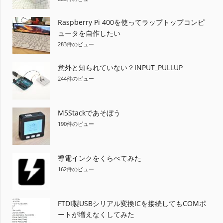
シ
ョ
Raspberry Pi 400を使ってラップトップコンピ
ュータを自作したい
ン
283件のビュー
意外と知られていない？INPUT_PULLUP
244件のビュー
M5Stackであそぼう
190件のビュー
導電インクをくらべてみた
162件のビュー
FTDI製USBシリアル変換ICを接続してもCOMポ
ートが増えなくしてみた