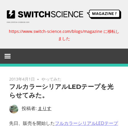
コ
ン
テ
ン
https://www.switch-science.com/blogs/magazine に移転し
ス
ツ
ました
へ
イ
ス
キ
ッ
ッ
プ
チ
2013年4月1日
やってみた
フルカラーシリアルLEDテープを光
サ
らせてみた。
イ
投稿者:
まりす
エ
先日、販売を開始した
フルカラーシリアルLEDテープ