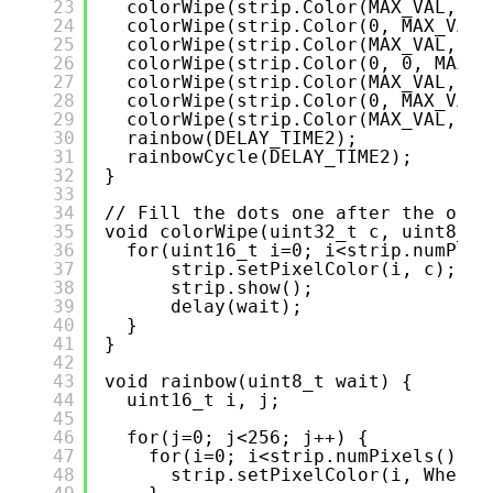
23
colorWipe(strip.Color(MAX_VAL, 0,
24
colorWipe(strip.Color(0, MAX_VAL,
25
colorWipe(strip.Color(MAX_VAL, MA
26
colorWipe(strip.Color(0, 0, MAX_V
27
colorWipe(strip.Color(MAX_VAL, 0,
28
colorWipe(strip.Color(0, MAX_VAL,
29
colorWipe(strip.Color(MAX_VAL, MA
30
rainbow(DELAY_TIME2);
31
rainbowCycle(DELAY_TIME2);
32
}
33
34
// Fill the dots one after the othe
35
void colorWipe(uint32_t c, uint8_t 
36
for(uint16_t i=0; i<strip.numPixe
37
strip.setPixelColor(i, c);
38
strip.show();
39
delay(wait);
40
}
41
}
42
43
void rainbow(uint8_t wait) {
44
uint16_t i, j;
45
46
for(j=0; j<256; j++) {
47
for(i=0; i<strip.numPixels(); i
48
strip.setPixelColor(i, Wheel(