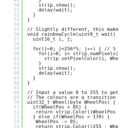
49
}
50
strip.show();
51
delay(wait);
52
}
53
}
54
55
// Slightly different, this makes t
56
void rainbowCycle(uint8_t wait) {
57
uint16_t i, j;
58
59
for(j=0; j<256*5; j++) { // 5 cyc
60
for(i=0; i< strip.numPixels(); 
61
strip.setPixelColor(i, Wheel(
62
}
63
strip.show();
64
delay(wait);
65
}
66
}
67
68
// Input a value 0 to 255 to get a 
69
// The colours are a transition r -
70
uint32_t Wheel(byte WheelPos) {
71
if(WheelPos < 85) {
72
return strip.Color((WheelPos * 3
73
} else if(WheelPos < 170) {
74
WheelPos -= 85;
75
return strip.Color((255 - WheelP