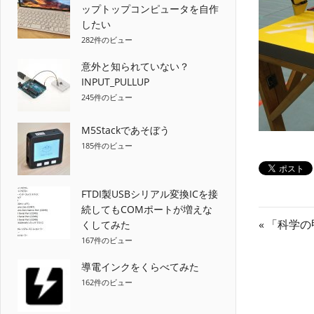
ップトップコンピュータを自作
したい
282件のビュー
意外と知られていない？
INPUT_PULLUP
245件のビュー
M5Stackであそぼう
185件のビュー
FTDI製USBシリアル変換ICを接
続してもCOMポートが増えな
投
前
「科学の
くしてみた
167件のビュー
の
稿
記
導電インクをくらべてみた
ナ
事:
162件のビュー
ビ