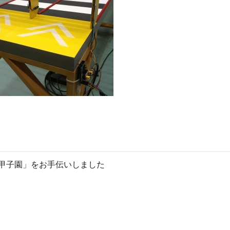
ン
ス
マ
ガ
ジ
ン
甲子園」をお手伝いしました