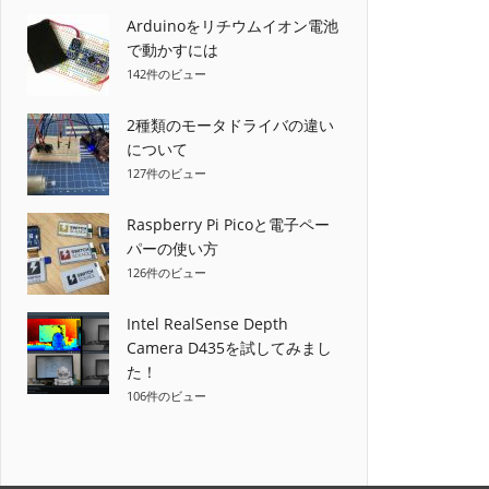
ゲ
Arduinoをリチウムイオン電池
で動かすには
ー
142件のビュー
シ
2種類のモータドライバの違い
について
ョ
127件のビュー
ン
Raspberry Pi Picoと電子ペー
パーの使い方
126件のビュー
Intel RealSense Depth
Camera D435を試してみまし
た！
106件のビュー