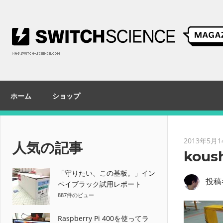
コ
ン
テ
ン
ツ
へ
ス
ホーム
ショップ
キ
ッ
プ
2013年5月1
人気の記事
kous
「守りたい、この基板。」イン
投稿
ペイブラック試用レポート
887件のビュー
Raspberry Pi 400を使ってラ