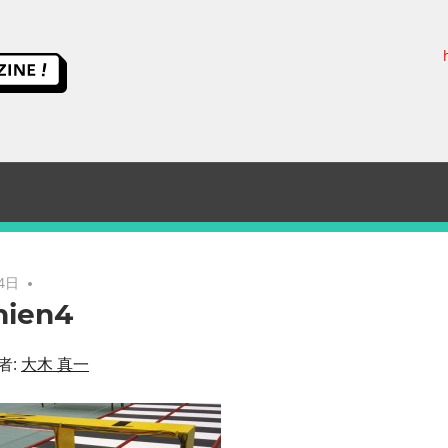
ス
イ
ッ
チ
サ
4日
hien4
イ
者:
大木 真一
エ