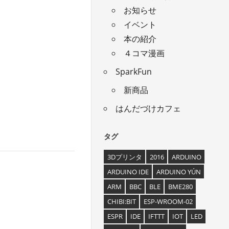
お知らせ
イベント
本の紹介
４コマ漫画
SparkFun
新商品
はんだづけカフェ
タグ
3Dプリンタ
2016
ARDUINO
ARDUINO IDE
ARDUINO YÚN
ARM
BBC
BLE
BME280
CHIBI:BIT
ESP-WROOM-02
ESPR
IDE
IFTTT
IOT
LED