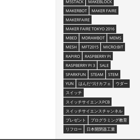
M5STACK
MAKEBLOCK
MAKERBOT
MAKER FAIRE
MAKERFAIRE
MAKER FAIRE TOKYO 2016
MBED
MDRAWBOT
MEMS
MESH
MFT2015
MICRO:BIT
RAPIRO
RASPBERRY PI
RASPBERRY PI 3
SALE
SPARKFUN
STEAM
STEM
YUN
はんだづけカフェ
ウダー
スイッチ
スイッチサイエンスPCB
スイッチサイエンスチャンネル
プレゼント
プログラミング教育
リフロー
日本開閉器工業