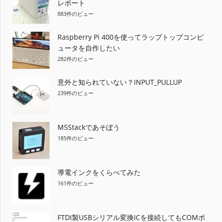
レポート
ー
883件のビュー
シ
Raspberry Pi 400を使ってラップトップコンピ
ョ
ュータを自作したい
282件のビュー
ン
意外と知られていない？INPUT_PULLUP
239件のビュー
M5Stackであそぼう
185件のビュー
導電インクをくらべてみた
161件のビュー
FTDI製USBシリアル変換ICを接続してもCOMポ