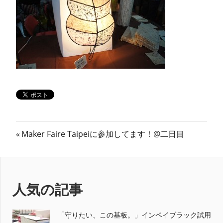
ン
ス
マ
ガ
ジ
投
前
ン
Maker Faire Taipeiに参加してます！@二日目
の
稿
記
ナ
事:
人気の記事
ビ
ゲ
「守りたい、この基板。」インペイブラック試用