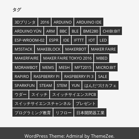
タグ
3Dプリンタ
2016
ARDUINO
ARDUINO IDE
ARDUINO YÚN
ARM
BBC
BLE
BME280
CHIBI:BIT
ESP-WROOM-02
ESPR
IDE
IFTTT
IOT
LED
M5STACK
MAKEBLOCK
MAKERBOT
MAKER FAIRE
MAKERFAIRE
MAKER FAIRE TOKYO 2016
MBED
MDRAWBOT
MEMS
MESH
MFT2015
MICRO:BIT
RAPIRO
RASPBERRY PI
RASPBERRY PI 3
SALE
SPARKFUN
STEAM
STEM
YUN
はんだづけカフェ
ウダー
スイッチ
スイッチサイエンスPCB
スイッチサイエンスチャンネル
プレゼント
プログラミング教育
リフロー
日本開閉器工業
WordPress Theme: Admiral by ThemeZee.