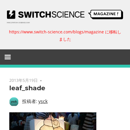
コ
ン
テ
ン
https://www.switch-science.com/blogs/magazine に移転し
ス
ツ
ました
へ
イ
ス
キ
ッ
ッ
プ
チ
2013年5月19日
leaf_shade
サ
投稿者:
ysck
イ
エ