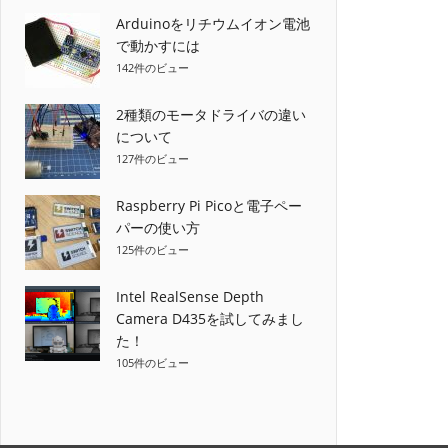
Arduinoをリチウムイオン電池
ー
で動かすには
シ
142件のビュー
ョ
2種類のモータドライバの違い
について
ン
127件のビュー
Raspberry Pi Picoと電子ペー
パーの使い方
125件のビュー
Intel RealSense Depth
Camera D435を試してみまし
た！
105件のビュー