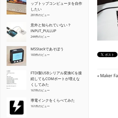
ップトップコンピュータを自作
したい
281件のビュー
意外と知られていない？
INPUT_PULLUP
244件のビュー
M5Stackであそぼう
183件のビュー
FTDI製USBシリアル変換ICを接
投
前
Maker 
続してもCOMポートが増えな
の
稿
くしてみた
記
167件のビュー
ナ
事:
導電インクをくらべてみた
ビ
161件のビュー
ゲ