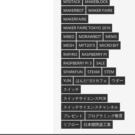
M5STACK
MAKEBLOCK
MAKERBOT
MAKER FAIRE
MAKERFAIRE
MAKER FAIRE TOKYO 2016
MBED
MDRAWBOT
MEMS
MESH
MFT2015
MICRO:BIT
RAPIRO
RASPBERRY PI
RASPBERRY PI 3
SALE
SPARKFUN
STEAM
STEM
YUN
はんだづけカフェ
ウダー
スイッチ
スイッチサイエンスPCB
スイッチサイエンスチャンネル
プレゼント
プログラミング教育
リフロー
日本開閉器工業