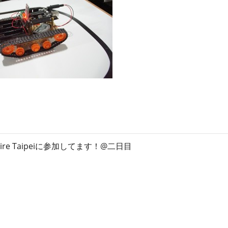
ン
ス
マ
ガ
ジ
ン
Faire Taipeiに参加してます！@二日目