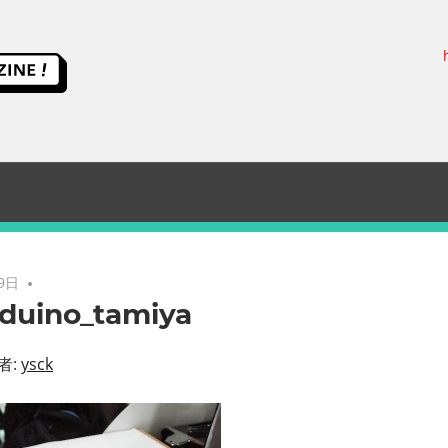
ス
イ
ッ
チ
サ
9日
duino_tamiya
イ
者:
ysck
エ