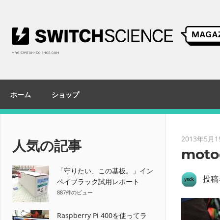
コ
ン
テ
ン
ツ
へ
ス
ホーム
ショップ
キ
ッ
プ
2013年5月1
人気の記事
moto
「守りたい、この基板。」イン
投稿
ペイブラック試用レポート
887件のビュー
Raspberry Pi 400を使ってラ