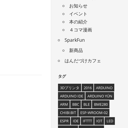
お知らせ
イベント
本の紹介
４コマ漫画
SparkFun
新商品
はんだづけカフェ
タグ
3Dプリンタ
2016
ARDUINO
ARDUINO IDE
ARDUINO YÚN
ARM
BBC
BLE
BME280
CHIBI:BIT
ESP-WROOM-02
ESPR
IDE
IFTTT
IOT
LED