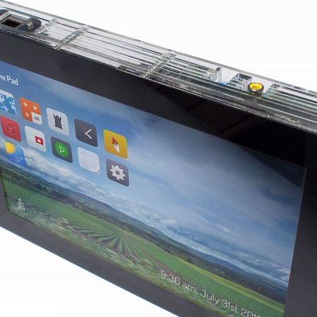
ン
ス
マ
ガ
ジ
ン