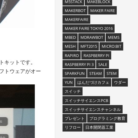
M5STACK
MAKEBLOCK
MAKERBOT
MAKER FAIRE
MAKERFAIRE
MAKER FAIRE TOKYO 2016
MBED
MDRAWBOT
MEMS
MESH
MFT2015
MICRO:BIT
RAPIRO
RASPBERRY PI
ブレットキットです。
RASPBERRY PI 3
SALE
ソフトウェアがオー
SPARKFUN
STEAM
STEM
YUN
はんだづけカフェ
ウダー
スイッチ
スイッチサイエンスPCB
スイッチサイエンスチャンネル
プレゼント
プログラミング教育
リフロー
日本開閉器工業