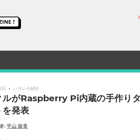
ス
イ
ッ
チ
サ
2日
いろいろ紹介
ルがRaspberry Pi内蔵の手作
イ
トを発表
エ
者:
平山 留美