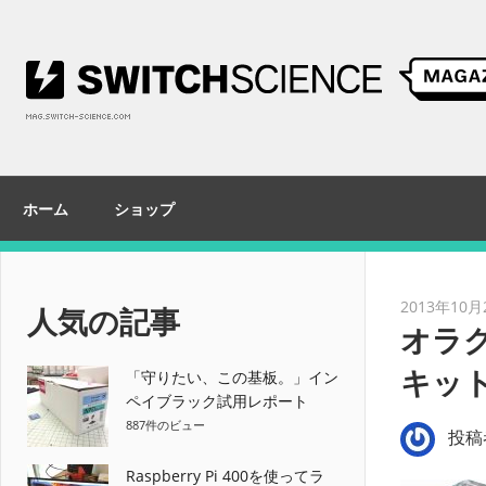
コ
ン
テ
ン
ツ
へ
ス
ホーム
ショップ
キ
ッ
プ
2013年10月
人気の記事
オラク
キッ
「守りたい、この基板。」イン
ペイブラック試用レポート
887件のビュー
投稿
Raspberry Pi 400を使ってラ