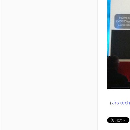
（
ars t