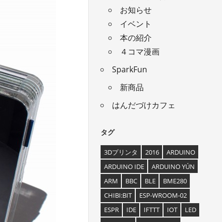
お知らせ
イベント
本の紹介
４コマ漫画
SparkFun
新商品
はんだづけカフェ
タグ
3Dプリンタ
2016
ARDUINO
ARDUINO IDE
ARDUINO YÚN
ARM
BBC
BLE
BME280
CHIBI:BIT
ESP-WROOM-02
ESPR
IDE
IFTTT
IOT
LED