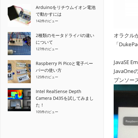
Arduinoをリチウムイオン電池
で動かすには
142件のビュー
オラクルが
2種類のモータドライバの違い
について
「Duke
127件のビュー
JavaSE
Raspberry Pi Picoと電子ペー
パーの使い方
JavaO
125件のビュー
プンソー
Intel RealSense Depth
Camera D435を試してみまし
た！
105件のビュー