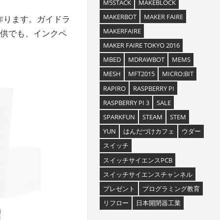
M5STACK
MAKEBLOCK
MAKERBOT
MAKER FAIRE
を作ります。ガイドラ
MAKERFAIRE
子供でも、インクペ
MAKER FAIRE TOKYO 2016
MBED
MDRAWBOT
MEMS
MESH
MFT2015
MICRO:BIT
RAPIRO
RASPBERRY PI
RASPBERRY PI 3
SALE
SPARKFUN
STEAM
STEM
YUN
はんだづけカフェ
ウダー
スイッチ
スイッチサイエンスPCB
スイッチサイエンスチャンネル
プレゼント
プログラミング教育
リフロー
日本開閉器工業