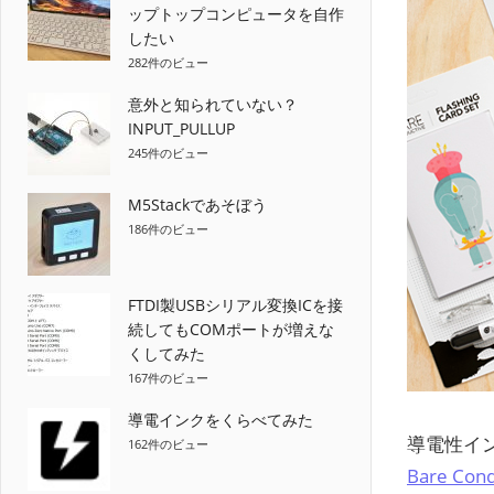
ップトップコンピュータを自作
したい
282件のビュー
意外と知られていない？
INPUT_PULLUP
245件のビュー
M5Stackであそぼう
186件のビュー
FTDI製USBシリアル変換ICを接
続してもCOMポートが増えな
くしてみた
167件のビュー
導電インクをくらべてみた
導電性イ
162件のビュー
Bare Con