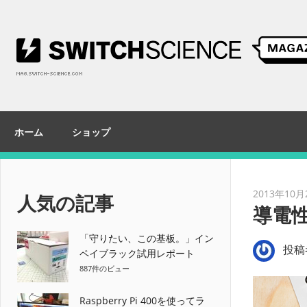
コ
ン
テ
ン
ツ
へ
ス
ホーム
ショップ
キ
ッ
プ
2013年10月
人気の記事
導電
「守りたい、この基板。」イン
投稿
ペイブラック試用レポート
887件のビュー
Raspberry Pi 400を使ってラ