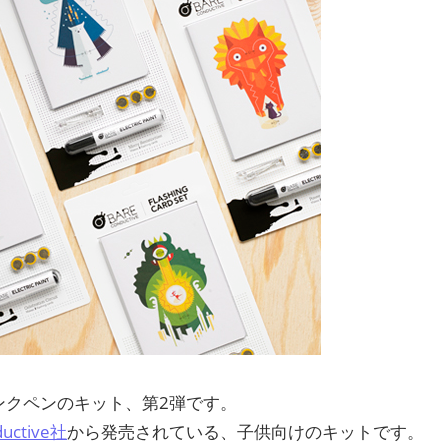
ン
ス
マ
ガ
ジ
ン
ンクペンのキット、第2弾です。
ductive社
から発売されている、子供向けのキットです。