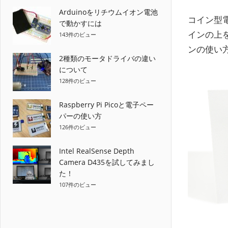
Arduinoをリチウムイオン電池
コイン型電
で動かすには
インの上
143件のビュー
ンの使い
2種類のモータドライバの違い
について
128件のビュー
Raspberry Pi Picoと電子ペー
パーの使い方
126件のビュー
Intel RealSense Depth
Camera D435を試してみまし
た！
107件のビュー