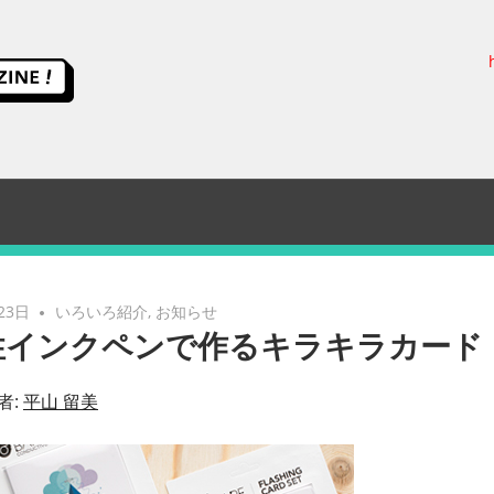
ス
イ
ッ
チ
サ
23日
いろいろ紹介
,
お知らせ
性インクペンで作るキラキラカード
イ
者:
平山 留美
エ