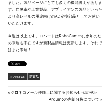
ました。製品ページにとても多くの機能説明がありま
す。自動車や工業製品、アプライアンス製品といった
より高レベルの用途向けのAD変換部品としてお使い
いただけます。
今週は以上です。ロバートはRoboGamesに参加のた
め来週も不在ですが新製品情報は更新します。それで
はまた来週！
SPARKFUN
新商品
投
前
クロネコメール便廃止に関するお知らせ≪続報≫
の
次
Arduinoの内部分裂について
稿
記
の