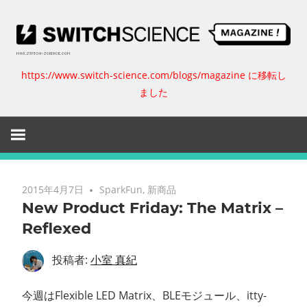
コ
ン
テ
ン
https://www.switch-science.com/blogs/magazine に移転し
ス
ツ
ました
へ
イ
ス
キ
ッ
ッ
プ
チ
2015年4月7日
SparkFun
,
新商品
New Product Friday: The Matrix –
サ
Reflexed
イ
投稿者:
小室 真紀
エ
今週はFlexible LED Matrix、BLEモジュール、itty-