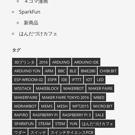
４コマ漫画
SparkFun
新商品
はんだづけカフェ
タグ
3Dプリンタ
2016
ARDUINO
ARDUINO IDE
ARDUINO YÚN
ARM
BBC
BLE
BME280
CHIBI:BIT
ESP-WROOM-02
ESPR
IDE
IFTTT
IOT
LED
M5STACK
MAKEBLOCK
MAKERBOT
MAKER FAIRE
MAKERFAIRE
MAKER FAIRE TOKYO 2016
MBED
MDRAWBOT
MEMS
MESH
MFT2015
MICRO:BIT
RAPIRO
RASPBERRY PI
RASPBERRY PI 3
SALE
SPARKFUN
STEAM
STEM
YUN
はんだづけカフェ
ウダー
スイッチ
スイッチサイエンスPCB