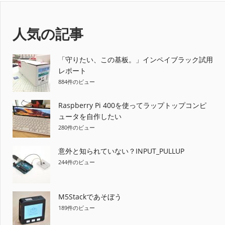
ナ
事:
記
事:
ビ
人気の記事
ゲ
ー
「守りたい、この基板。」インペイブラック試用
レポート
シ
884件のビュー
ョ
Raspberry Pi 400を使ってラップトップコンピ
ュータを自作したい
ン
280件のビュー
意外と知られていない？INPUT_PULLUP
244件のビュー
M5Stackであそぼう
189件のビュー