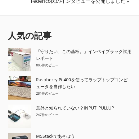
の
次
Federico氏のインタビューを公開しました
稿
記
の
ナ
事:
記
事:
ビ
人気の記事
ゲ
ー
「守りたい、この基板。」インペイブラック試用
レポート
シ
885件のビュー
ョ
Raspberry Pi 400を使ってラップトップコンピ
ュータを自作したい
ン
281件のビュー
意外と知られていない？INPUT_PULLUP
247件のビュー
M5Stackであそぼう