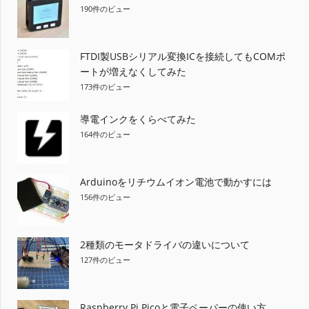
190件のビュー
FTDI製USBシリアル変換ICを接続してもCOMポ
ートが増えなくしてみた
173件のビュー
導電インクをくらべてみた
164件のビュー
Arduinoをリチウムイオン電池で動かすには
156件のビュー
2種類のモータドライバの違いについて
127件のビュー
Raspberry Pi Picoと電子ペーパーの使い方