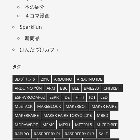
本の紹介
４コマ漫画
SparkFun
新商品
はんだづけカフェ
タグ
3Dプリンタ
2016
ARDUINO
ARDUINO IDE
ARDUINO YÚN
ARM
BBC
BLE
BME280
CHIBI:BIT
ESP-WROOM-02
ESPR
IDE
IFTTT
IOT
LED
M5STACK
MAKEBLOCK
MAKERBOT
MAKER FAIRE
MAKERFAIRE
MAKER FAIRE TOKYO 2016
MBED
MDRAWBOT
MEMS
MESH
MFT2015
MICRO:BIT
RAPIRO
RASPBERRY PI
RASPBERRY PI 3
SALE