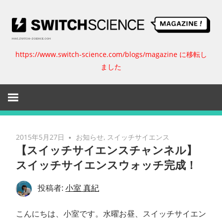
コ
ン
テ
ン
https://www.switch-science.com/blogs/magazine に移転し
ス
ツ
ました
へ
イ
ス
キ
ッ
ッ
プ
チ
2015年5月27日
お知らせ
,
スイッチサイエンス
【スイッチサイエンスチャンネル】
サ
スイッチサイエンスウォッチ完成！
イ
投稿者:
小室 真紀
エ
こんにちは、小室です。水曜お昼、スイッチサイエン