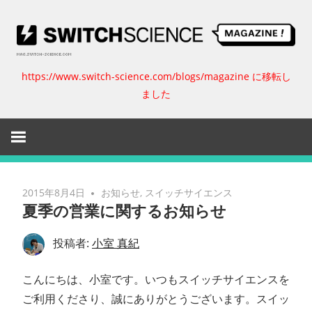
コ
ン
テ
ン
https://www.switch-science.com/blogs/magazine に移転し
ス
ツ
ました
へ
イ
ス
キ
ッ
ッ
プ
チ
2015年8月4日
お知らせ
,
スイッチサイエンス
夏季の営業に関するお知らせ
サ
投稿者:
小室 真紀
イ
こんにちは、小室です。いつもスイッチサイエンスを
エ
ご利用くださり、誠にありがとうございます。スイッ