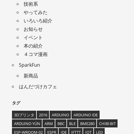
技術系
やってみた
いろいろ紹介
お知らせ
イベント
本の紹介
４コマ漫画
SparkFun
新商品
はんだづけカフェ
タグ
3Dプリンタ
2016
ARDUINO
ARDUINO IDE
ARDUINO YÚN
ARM
BBC
BLE
BME280
CHIBI:BIT
ESP-WROOM-02
ESPR
IDE
IFTTT
IOT
LED