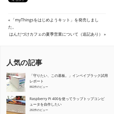
投
前
「myThingsをはじめようキット」を発売しまし
の
た。
稿
次
記
はんだづけカフェの夏季営業について（追記あり）
ナ
の
事:
記
ビ
事:
ゲ
人気の記事
ー
「守りたい、この基板。」インペイブラック試用
シ
レポート
882件のビュー
ョ
ン
Raspberry Pi 400を使ってラップトップコンピ
ュータを自作したい
282件のビュー