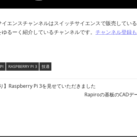
サイエンスチャンネルはスイッチサイエンスで販売してい
をゆるーく紹介しているチャンネルです。
チャンネル登録も
PI
RASPBERRY PI 3
技適
】Raspberry Pi 3を見せていただきました
次
Rapiroの基板のCA
の
記
事: