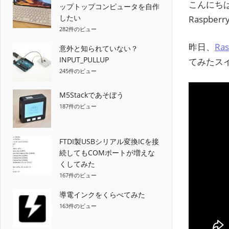
こんにち
ップトップコンピュータを自作
したい
Raspber
282件のビュー
昨日、
Ra
意外と知られていない？
INPUT_PULLUP
てみたス
245件のビュー
M5Stackであそぼう
187件のビュー
FTDI製USBシリアル変換ICを接
続してもCOMポートが増えな
くしてみた
167件のビュー
導電インクをくらべてみた
163件のビュー