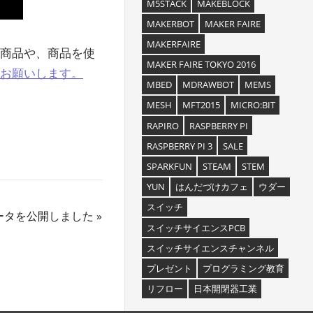
M5STACK
MAKEBLOCK
MAKERBOT
MAKER FAIRE
MAKERFAIRE
る商品や、商品を使
MAKER FAIRE TOKYO 2016
お願いします。
MBED
MDRAWBOT
MEMS
MESH
MFT2015
MICRO:BIT
RAPIRO
RASPBERRY PI
RASPBERRY PI 3
SALE
SPARKFUN
STEAM
STEM
YUN
はんだづけカフェ
ウダー
スイッチ
Dデータを公開しました
スイッチサイエンスPCB
スイッチサイエンスチャンネル
プレゼント
プログラミング教育
リフロー
日本開閉器工業