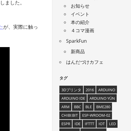
しました。
お知らせ
イベント
本の紹介
た
が、実際に触っ
４コマ漫画
SparkFun
新商品
はんだづけカフェ
タグ
3Dプリンタ
2016
ARDUINO
ARDUINO IDE
ARDUINO YÚN
ARM
BBC
BLE
BME280
CHIBI:BIT
ESP-WROOM-02
ESPR
IDE
IFTTT
IOT
LED