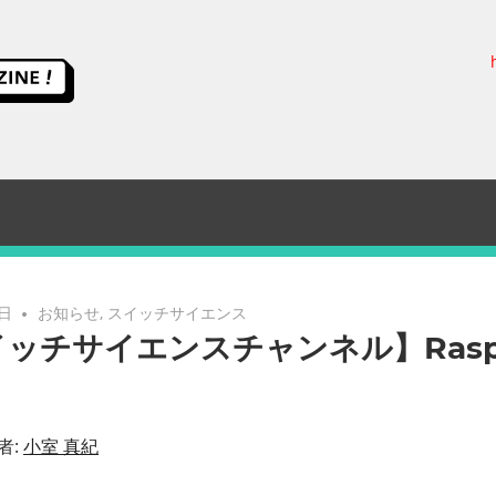
ス
イ
ッ
チ
サ
2日
お知らせ
,
スイッチサイエンス
ッチサイエンスチャンネル】Raspbe
イ
エ
者:
小室 真紀