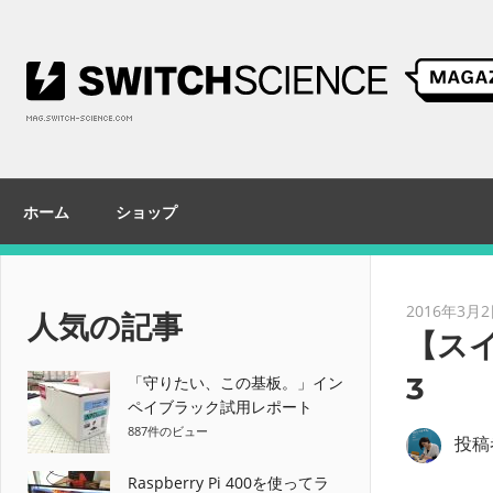
コ
ン
テ
ン
ツ
へ
ス
ホーム
ショップ
キ
ッ
プ
2016年3月
人気の記事
【スイ
3
「守りたい、この基板。」イン
ペイブラック試用レポート
887件のビュー
投稿
Raspberry Pi 400を使ってラ