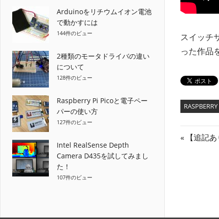
Arduinoをリチウムイオン電池
で動かすには
144件のビュー
スイッチ
った作品
2種類のモータドライバの違い
について
128件のビュー
Raspberry Pi Picoと電子ペー
RASPBERRY 
パーの使い方
127件のビュー
投
前
【追記あり
Intel RealSense Depth
の
稿
Camera D435を試してみまし
記
た！
ナ
事:
107件のビュー
ビ
ゲ