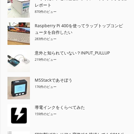
ー
レポート
シ
870件のビュー
ョ
Raspberry Pi 400を使ってラップトップコンピ
ュータを自作したい
ン
283件のビュー
意外と知られていない？INPUT_PULLUP
219件のビュー
M5Stackであそぼう
176件のビュー
導電インクをくらべてみた
159件のビュー