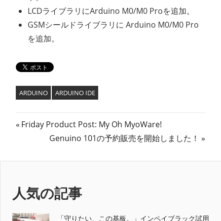
LCDライブラリにArduino M0/M0 Proを追加。
GSMシールドライブラリに Arduino M0/M0 Pro
を追加。
ARDUINO
ARDUINO IDE
投
前
Friday Product Post: My Oh MyoWare!
の
次
Genuino 101の予約販売を開始しました！
稿
記
の
ナ
事:
記
事:
ビ
人気の記事
ゲ
「守りたい、この基板。」インペイブラック試用