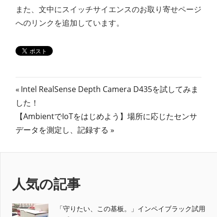
また、文中にスイッチサイエンスのお取り寄せページ
へのリンクを追加しています。
投
前
Intel RealSense Depth Camera D435を試してみま
の
した！
稿
次
記
【AmbientでIoTをはじめよう】場所に応じたセンサ
ナ
の
事:
データを測定し、記録する
記
ビ
事:
ゲ
人気の記事
ー
シ
「守りたい、この基板。」インペイブラック試用