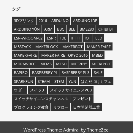
タグ
3Dプリンタ
2016
ARDUINO
ARDUINO IDE
ARDUINO YÚN
ARM
BBC
BLE
BME280
CHIBI:BIT
ESP-WROOM-02
ESPR
IDE
IFTTT
IOT
LED
M5STACK
MAKEBLOCK
MAKERBOT
MAKER FAIRE
MAKERFAIRE
MAKER FAIRE TOKYO 2016
MBED
MDRAWBOT
MEMS
MESH
MFT2015
MICRO:BIT
RAPIRO
RASPBERRY PI
RASPBERRY PI 3
SALE
SPARKFUN
STEAM
STEM
YUN
はんだづけカフェ
ウダー
スイッチ
スイッチサイエンスPCB
スイッチサイエンスチャンネル
プレゼント
プログラミング教育
リフロー
日本開閉器工業
WordPress Theme: Admiral by ThemeZee.