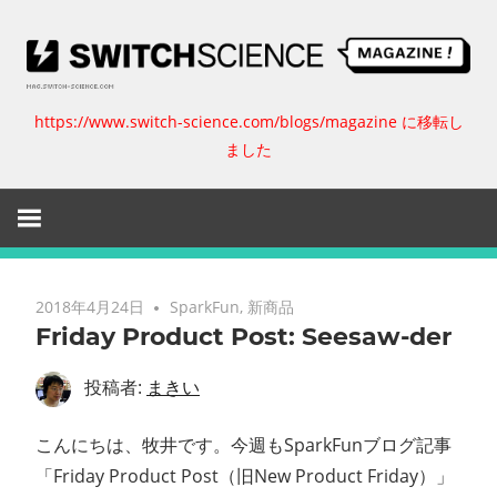
コ
ン
テ
ン
https://www.switch-science.com/blogs/magazine に移転し
ス
ツ
ました
へ
イ
ス
キ
ッ
ッ
プ
チ
2018年4月24日
SparkFun
,
新商品
Friday Product Post: Seesaw-der
サ
投稿者:
まきい
イ
こんにちは、牧井です。今週もSparkFunブログ記事
エ
「Friday Product Post（旧New Product Friday）」