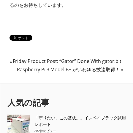
るのをお待ちしています。
投
前
Friday Product Post: “Gator” Done With gator:bit!
の
次
Raspberry Pi 3 Model B+ がいわゆる技適取得！
稿
記
の
ナ
事:
記
事:
ビ
人気の記事
ゲ
ー
「守りたい、この基板。」インペイブラック試用
レポート
シ
882件のビュー