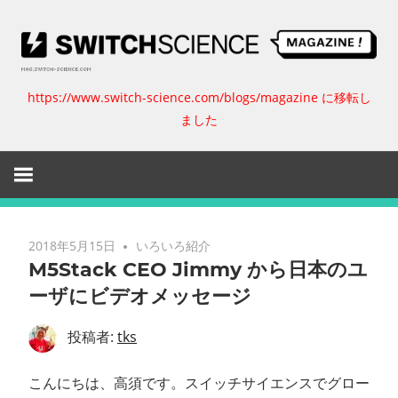
コ
ン
テ
ン
https://www.switch-science.com/blogs/magazine に移転し
ス
ツ
ました
へ
イ
ス
キ
ッ
ッ
プ
チ
2018年5月15日
いろいろ紹介
M5Stack CEO Jimmy から日本のユ
サ
ーザにビデオメッセージ
イ
投稿者:
tks
エ
こんにちは、高須です。スイッチサイエンスでグロー