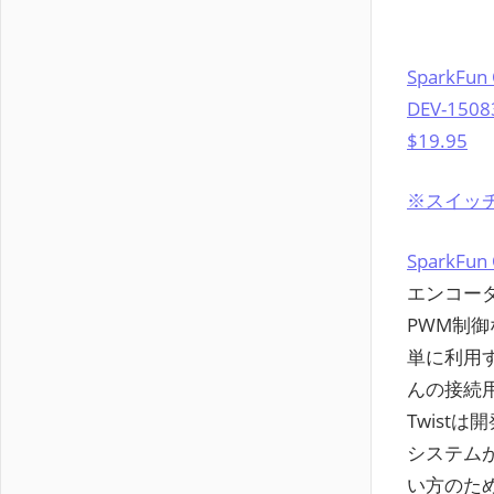
SparkFun 
DEV-1508
$19.95
※スイッ
SparkFun 
エンコーダ
PWM制
単に利用
んの接続
Twist
システム
い方のため