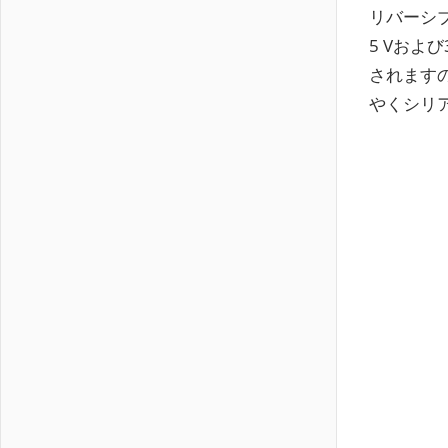
リバーシブ
5 Vおよ
されますの
やくシリ