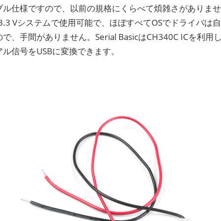
ル仕様ですので、以前の規格にくらべて煩雑さがありません。Ser
び3.3 Vシステムで使用可能で、ほぼすべてOSでドライバ
で、手間がありません。Serial BasicはCH340C ICを
アル信号をUSBに変換できます。