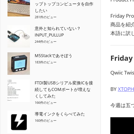
ップトップコンピュータを自作
したい
Friday
281件のビュー
商品を紹
意外と知られていない？
本語に訳
INPUT_PULLUP
244件のビュー
M5Stackであそぼう
Friday
183件のビュー
Qwiic T
FTDI製USBシリアル変換ICを接
BY
XTOPH
続してもCOMポートが増えな
くしてみた
166件のビュー
今週は五
導電インクをくらべてみた
160件のビュー