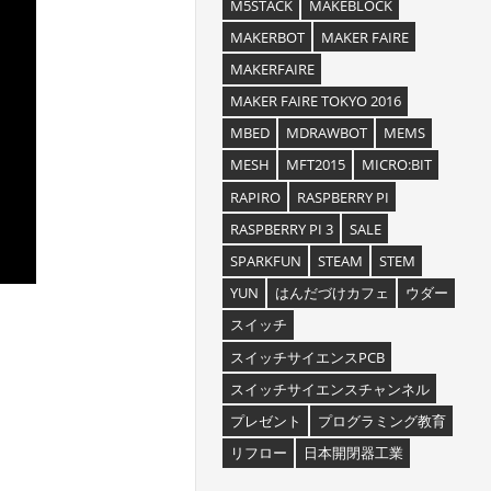
M5STACK
MAKEBLOCK
MAKERBOT
MAKER FAIRE
MAKERFAIRE
MAKER FAIRE TOKYO 2016
MBED
MDRAWBOT
MEMS
MESH
MFT2015
MICRO:BIT
RAPIRO
RASPBERRY PI
RASPBERRY PI 3
SALE
SPARKFUN
STEAM
STEM
YUN
はんだづけカフェ
ウダー
スイッチ
スイッチサイエンスPCB
スイッチサイエンスチャンネル
プレゼント
プログラミング教育
リフロー
日本開閉器工業