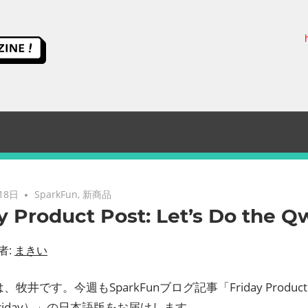
ス
イ
ッ
チ
サ
18日
SparkFun
,
新商品
y Product Post: Let’s Do the Qw
イ
者:
まきい
エ
牧井です。今週もSparkFunブログ記事「Friday Product 
t Friday）」の日本語版をお届けします。