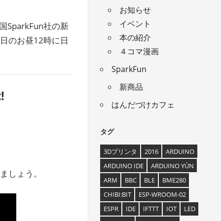
お知らせ
イベント
国SparkFun社の新
本の紹介
日のお昼12時に日
４コマ漫画
SparkFun
新商品
!
はんだづけカフェ
タグ
3Dプリンタ
2016
ARDUINO
ARDUINO IDE
ARDUINO YÚN
ましょう。
ARM
BBC
BLE
BME280
CHIBI:BIT
ESP-WROOM-02
ESPR
IDE
IFTTT
IOT
LED