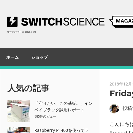
コ
ン
テ
ン
ツ
へ
ス
ホーム
ショップ
キ
ッ
プ
2018年12月
人気の記事
Frida
「守りたい、この基板。」イン
投稿
ペイブラック試用レポート
885件のビュー
こんにちは、
Raspberry Pi 400を使ってラ
Produc