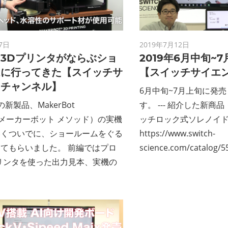
7日
2019年7月12日
3Dプリンタがならぶショ
2019年6月中旬~
ムに行ってきた【スイッチサ
【スイッチサイエ
スチャンネル】
6月中旬~7月上旬に発
tの新製品、MakerBot
す。 --- 紹介した新商
d（メーカーボット メソッド）の実機
ッチロック式ソレノイド -
いくついでに、ショールームをぐる
https://www.switch-
てもらいました。 前編ではプロ
science.com/catalog/5
リンタを使った出力見本、実機の
て