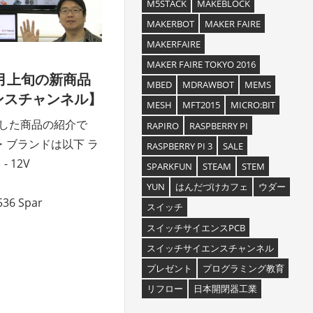
M5STACK
MAKEBLOCK
MAKERBOT
MAKER FAIRE
MAKERFAIRE
MAKER FAIRE TOKYO 2016
7月上旬の新商品
MBED
MDRAWBOT
MEMS
ンスチャンネル】
MESH
MFT2015
MICRO:BIT
売した商品の紹介で
RAPIRO
RASPBERRY PI
品・ブランドは以下 ラ
RASPBERRY PI 3
SALE
 12V
SPARKFUN
STEAM
STEM
YUN
はんだづけカフェ
ウダー
536 Spar
スイッチ
スイッチサイエンスPCB
スイッチサイエンスチャンネル
プレゼント
プログラミング教育
リフロー
日本開閉器工業