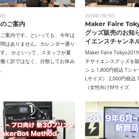
ン
ス
4日
2019年7月19日
業のご案内
Maker Faire T
グッズ販売のお知
マ
のご案内です。といっても、今年は
イエンスチャンネ
期間はありません。カレンダー通り
ガ
す。 かといって、スタッフが夏
Maker Faire Toky
で働く訳ではなく、分散してお休み
チサイエンスグッズを販
ジ
す。
シュ 1,800円税込 T
Lサイズ） 2,000円税込
ン
（女性向けMサイズ