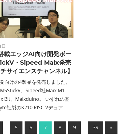
1日
-V搭載エッジAI向け開発ボー
ickV・Sipeed Maix発売
ッチサイエンスチャンネル】
開発向けの4製品を発売しました。
M5StickV、Sipeed社Maix M1
ix Bit、Maixduino。 いずれの基
yte社製のK210 RISC-Vデュア
次
…
5
6
7
8
9
…
39
»
の