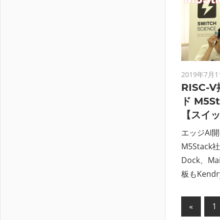
2019年7月1
RISC
ド M5St
【スイ
エッジAI
M5Stack社
Dock、Ma
板もKendr
投
前
«
1
の