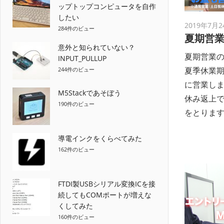
ップトップコンピュータを自作
したい
2019年7月2
284件のビュー
夏期営
意外と知られていない？
夏期営業
INPUT_PULLUP
夏季休業
244件のビュー
に営業しま
M5Stackであそぼう
休み返上
190件のビュー
をとりま
導電インクをくらべてみた
162件のビュー
FTDI製USBシリアル変換ICを接
続してもCOMポートが増えな
くしてみた
160件のビュー