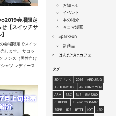
お知らせ
イベント
本の紹介
okyo2019会場限定
４コマ漫画
らせ【スイッチサ
ル】
SparkFun
o2019の会場限定でスイッ
新商品
売します。 サコッ
はんだづけカフェ
シャツ メンズ（男性向け
 Tシャツ レディース
タグ
3Dプリンタ
2016
ARDUINO
ARDUINO IDE
ARDUINO YÚN
ARM
BBC
BLE
BME280
CHIBI:BIT
ESP-WROOM-02
ESPR
IDE
IFTTT
IOT
LED