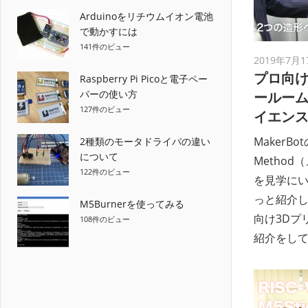
Arduinoをリチウムイオン電池
で動かすには
141件のビュー
2019年7月1
プロ向け
Raspberry Pi Picoと電子ペー
パーの使い方
ールー
127件のビュー
イエン
MakerBo
2種類のモータドライバの違い
について
Metho
122件のビュー
を見学に
っと紹介し
M5Burnerを使ってみる
向け3Dプ
108件のビュー
紹介をし