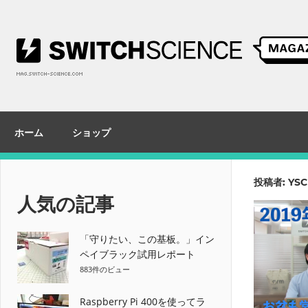
コ
ン
テ
ン
ツ
へ
ス
ホーム
ショップ
キ
ッ
プ
投稿者:
YSC
人気の記事
「守りたい、この基板。」イン
ペイブラック試用レポート
883件のビュー
Raspberry Pi 400を使ってラ