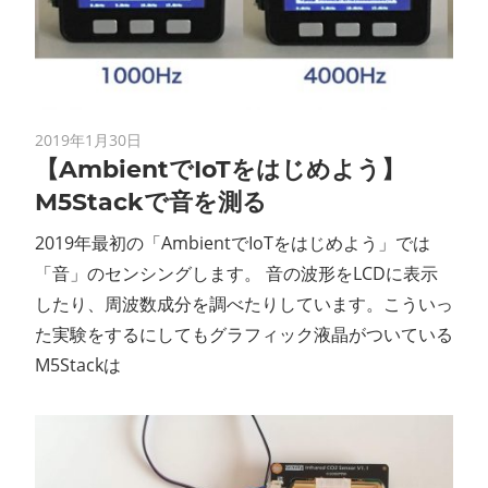
ン
ス
マ
2019年1月30日
【AmbientでIoTをはじめよう】
ガ
M5Stackで音を測る
ジ
2019年最初の「AmbientでIoTをはじめよう」では
「音」のセンシングします。 音の波形をLCDに表示
ン
したり、周波数成分を調べたりしています。こういっ
た実験をするにしてもグラフィック液晶がついている
M5Stackは