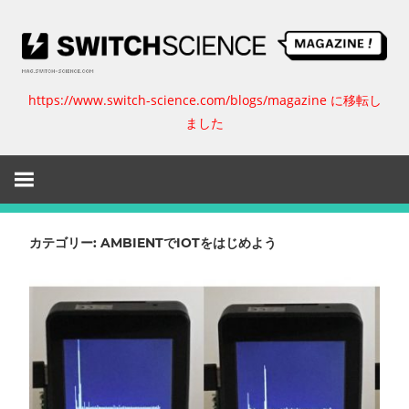
コ
ン
テ
ン
https://www.switch-science.com/blogs/magazine に移転し
ス
ツ
ました
へ
イ
ス
キ
ッ
ッ
プ
チ
カテゴリー:
AMBIENTでIOTをはじめよう
サ
イ
エ