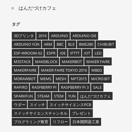
はんだづけカフェ
タグ
3Dプリンタ
2016
ARDUINO
ARDUINO IDE
ARDUINO YÚN
ARM
BBC
BLE
BME280
CHIBI:BIT
ESP-WROOM-02
ESPR
IDE
IFTTT
IOT
LED
M5STACK
MAKEBLOCK
MAKERBOT
MAKER FAIRE
MAKERFAIRE
MAKER FAIRE TOKYO 2016
MBED
MDRAWBOT
MEMS
MESH
MFT2015
MICRO:BIT
RAPIRO
RASPBERRY PI
RASPBERRY PI 3
SALE
SPARKFUN
STEAM
STEM
YUN
はんだづけカフェ
ウダー
スイッチ
スイッチサイエンスPCB
スイッチサイエンスチャンネル
プレゼント
プログラミング教育
リフロー
日本開閉器工業