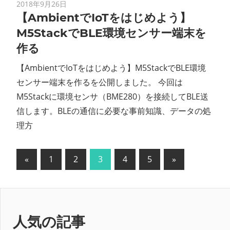
2018年9月26日
【AmbientでIoTをはじめよう】
M5StackでBLE環境センサー端末を
作る
【AmbientでIoTをはじめよう】M5StackでBLE環境
センサー端末を作るを公開しました。 今回は
M5Stackに環境センサ（BME280）を接続してBLE送
信します。BLEの通信に必要な事前知識、データの処
理方
投
前
次
«
1
2
3
4
5
»
の
の
稿
記
記
の
事
事
ペ
人気の記事