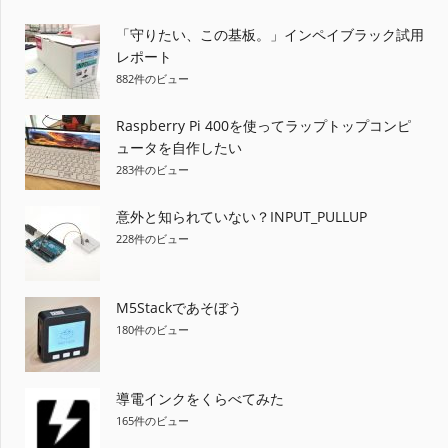
ー
「守りたい、この基板。」インペイブラック試用
ジ
レポート
882件のビュー
送
り
Raspberry Pi 400を使ってラップトップコンピ
ュータを自作したい
283件のビュー
意外と知られていない？INPUT_PULLUP
228件のビュー
M5Stackであそぼう
180件のビュー
導電インクをくらべてみた
165件のビュー