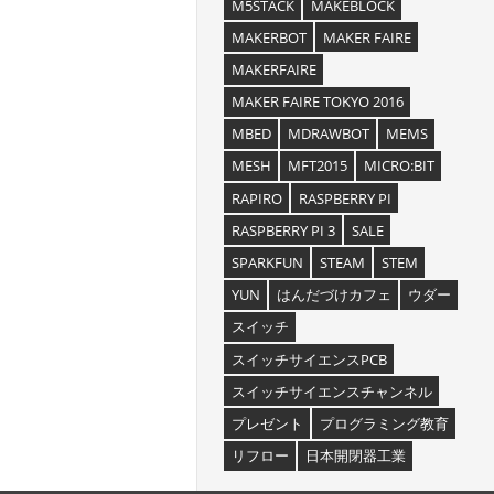
M5STACK
MAKEBLOCK
MAKERBOT
MAKER FAIRE
MAKERFAIRE
MAKER FAIRE TOKYO 2016
MBED
MDRAWBOT
MEMS
MESH
MFT2015
MICRO:BIT
RAPIRO
RASPBERRY PI
RASPBERRY PI 3
SALE
SPARKFUN
STEAM
STEM
YUN
はんだづけカフェ
ウダー
スイッチ
スイッチサイエンスPCB
スイッチサイエンスチャンネル
プレゼント
プログラミング教育
リフロー
日本開閉器工業