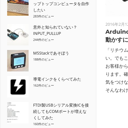
ップトップコンピュータを自作
したい
283件のビュー
2016年2月1
意外と知られていない？
Ardu
INPUT_PULLUP
動かす
244件のビュー
「リチウム
M5Stackであそぼう
い。でも
188件のビュー
お客様か
ります。
導電インクをくらべてみた
気をつけ
162件のビュー
そんなわ
FTDI製USBシリアル変換ICを接
続してもCOMポートが増えな
くしてみた
160件のビュー