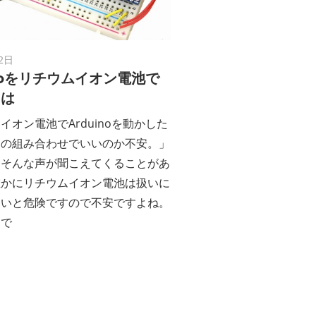
ン
ス
2日
マ
inoをリチウムイオン電池で
には
ガ
イオン電池でArduinoを動かした
この組み合わせでいいのか不安。」
ジ
らそんな声が聞こえてくることがあ
確かにリチウムイオン電池は扱いに
ン
ないと危険ですので不安ですよね。
けで