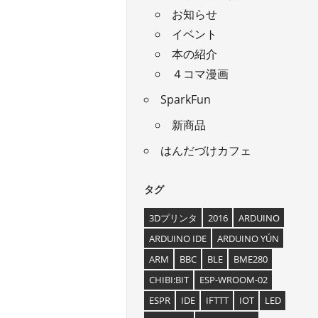
お知らせ
イベント
本の紹介
４コマ漫画
SparkFun
新商品
はんだづけカフェ
タグ
3Dプリンタ
2016
ARDUINO
ARDUINO IDE
ARDUINO YÚN
ARM
BBC
BLE
BME280
CHIBI:BIT
ESP-WROOM-02
ESPR
IDE
IFTTT
IOT
LED