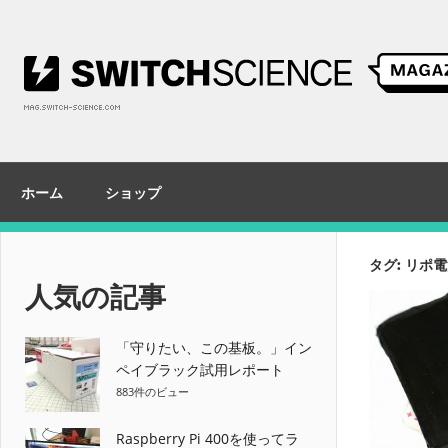
コ
ン
テ
ン
ツ
へ
ス
ホーム
ショップ
キ
ッ
プ
タグ:
リポ電
人気の記事
「守りたい、この基板。」イン
ペイブラック試用レポート
883件のビュー
Raspberry Pi 400を使ってラ