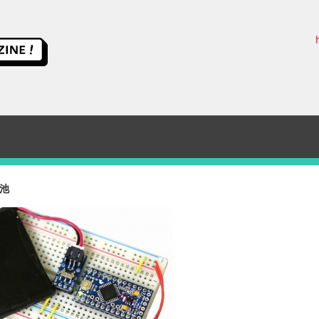
ス
イ
ッ
チ
池
サ
イ
エ