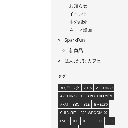
お知らせ
イベント
本の紹介
４コマ漫画
SparkFun
新商品
はんだづけカフェ
タグ
3Dプリンタ
2016
ARDUINO
ARDUINO IDE
ARDUINO YÚN
ARM
BBC
BLE
BME280
CHIBI:BIT
ESP-WROOM-02
ESPR
IDE
IFTTT
IOT
LED