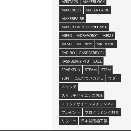
M5STACK
MAKEBLOCK
MAKERBOT
MAKER FAIRE
MAKERFAIRE
MAKER FAIRE TOKYO 2016
MBED
MDRAWBOT
MEMS
MESH
MFT2015
MICRO:BIT
RAPIRO
RASPBERRY PI
RASPBERRY PI 3
SALE
SPARKFUN
STEAM
STEM
YUN
はんだづけカフェ
ウダー
スイッチ
スイッチサイエンスPCB
スイッチサイエンスチャンネル
プレゼント
プログラミング教育
リフロー
日本開閉器工業