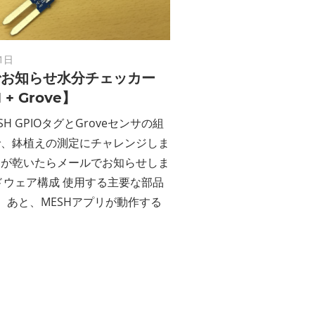
ン
ス
1日
マ
でお知らせ水分チェッカー
 + Grove】
ガ
SH GPIOタグとGroveセンサの組
で、鉢植えの測定にチャレンジしま
ジ
えが乾いたらメールでお知らせしま
ドウェア構成 使用する主要な部品
ン
。あと、MESHアプリが動作する