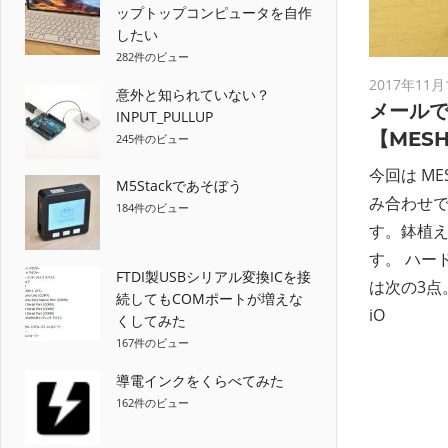
ップトップコンピュータを自作
したい
282件のビュー
2017年11月
意外と知られていない？
メール
INPUT_PULLUP
【MESH
245件のビュー
今回は ME
M5Stackであそぼう
み合わせ
184件のビュー
す。鉢植
す。 ハー
FTDI製USBシリアル変換ICを接
は次の3点
続してもCOMポートが増えな
iO
くしてみた
167件のビュー
導電インクをくらべてみた
162件のビュー