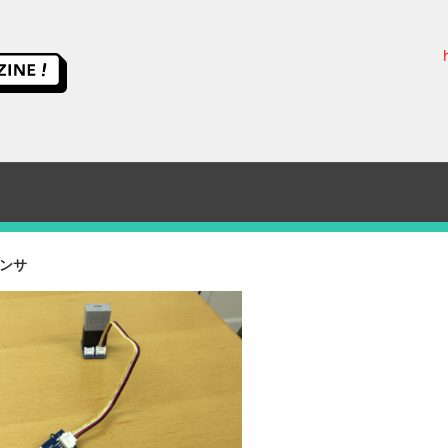
ス
イ
ッ
チ
ンサ
サ
イ
エ