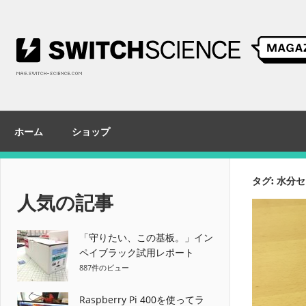
コ
ン
テ
ン
ツ
へ
ス
ホーム
ショップ
キ
ッ
プ
タグ:
水分セ
人気の記事
「守りたい、この基板。」イン
ペイブラック試用レポート
887件のビュー
Raspberry Pi 400を使ってラ