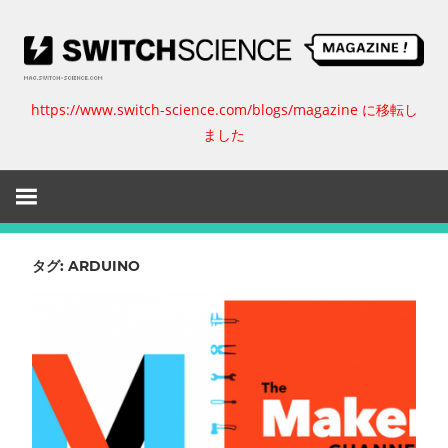
コ
ン
テ
ン
https://www.switch-science.com/blogs/magazine に移転し
ス
ツ
ました
へ
イ
ス
キ
ッ
ッ
プ
チ
タグ:
ARDUINO
サ
イ
エ