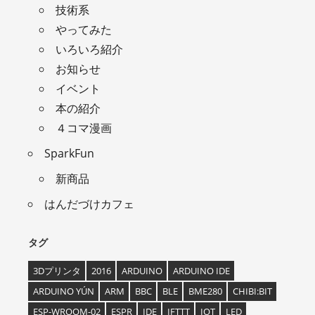
技術系
やってみた
いろいろ紹介
お知らせ
イベント
本の紹介
４コマ漫画
SparkFun
新商品
はんだづけカフェ
タグ
3Dプリンタ
2016
ARDUINO
ARDUINO IDE
ARDUINO YÚN
ARM
BBC
BLE
BME280
CHIBI:BIT
ESP-WROOM-02
ESPR
IDE
IFTTT
IOT
LED