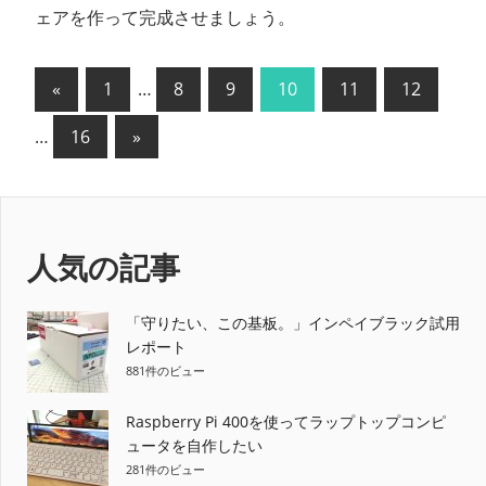
ェアを作って完成させましょう。
投
前
«
1
…
8
9
10
11
12
の
稿
次
…
16
»
記
の
の
事
記
ペ
事
ー
人気の記事
ジ
「守りたい、この基板。」インペイブラック試用
送
レポート
り
881件のビュー
Raspberry Pi 400を使ってラップトップコンピ
ュータを自作したい
281件のビュー