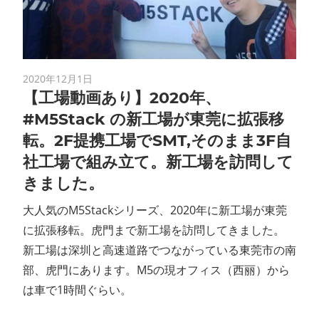
ン
ス
2020年12月1日
マ
【工場動画あり】2020年、
#M5Stack の新工場が東莞に拡張移
ガ
転。2F提携工場でSMT,そのまま3F自
ジ
社工場で組み立て。新工場を訪問して
きました。
ン
大人気のM5Stackシリーズ、2020年に新工場が東莞
に拡張移転。虎門まで新工場を訪問してきました。
新工場は深圳と高速道路でつながっている東莞市の南
部、虎門にあります。M5の現オフィス（西丽）から
は車で1時間ぐらい。