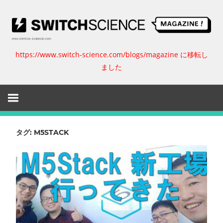
コ
ン
テ
ン
https://www.switch-science.com/blogs/magazine に移転し
ス
ツ
ました
へ
イ
ス
キ
ッ
ッ
プ
チ
タグ:
M5STACK
サ
イ
エ