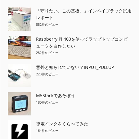
ー
「守りたい、この基板。」インペイブラック試用
ジ
レポート
882件のビュー
送
り
Raspberry Pi 400を使ってラップトップコンピ
ュータを自作したい
282件のビュー
意外と知られていない？INPUT_PULLUP
228件のビュー
M5Stackであそぼう
180件のビュー
導電インクをくらべてみた
164件のビュー