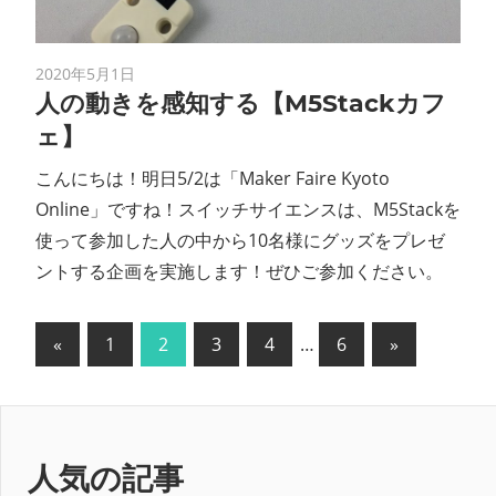
2020年5月1日
人の動きを感知する【M5Stackカフ
ェ】
こんにちは！明日5/2は「Maker Faire Kyoto
Online」ですね！スイッチサイエンスは、M5Stackを
使って参加した人の中から10名様にグッズをプレゼ
ントする企画を実施します！ぜひご参加ください。
投
前
次
«
1
2
3
4
…
6
»
の
の
稿
記
記
の
事
事
ペ
人気の記事