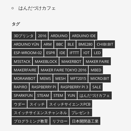
はんだづけカフェ
タグ
3Dプリンタ
2016
ARDUINO
ARDUINO IDE
ARDUINO YÚN
ARM
BBC
BLE
BME280
CHIBI:BIT
ESP-WROOM-02
ESPR
IDE
IFTTT
IOT
LED
M5STACK
MAKEBLOCK
MAKERBOT
MAKER FAIRE
MAKERFAIRE
MAKER FAIRE TOKYO 2016
MBED
MDRAWBOT
MEMS
MESH
MFT2015
MICRO:BIT
RAPIRO
RASPBERRY PI
RASPBERRY PI 3
SALE
SPARKFUN
STEAM
STEM
YUN
はんだづけカフェ
ウダー
スイッチ
スイッチサイエンスPCB
スイッチサイエンスチャンネル
プレゼント
プログラミング教育
リフロー
日本開閉器工業