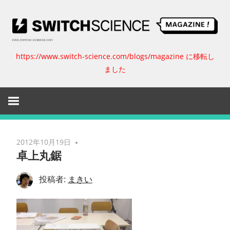
コ
ン
テ
ン
https://www.switch-science.com/blogs/magazine に移転し
ス
ツ
ました
へ
イ
ス
キ
ッ
ッ
プ
チ
2012年10月19日
卓上丸鋸
サ
投稿者:
まきい
イ
エ