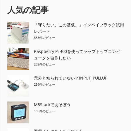
ナ
事:
人気の記事
ビ
ゲ
「守りたい、この基板。」インペイブラック試用
レポート
ー
883件のビュー
シ
Raspberry Pi 400を使ってラップトップコンピ
ョ
ュータを自作したい
282件のビュー
ン
意外と知られていない？INPUT_PULLUP
239件のビュー
M5Stackであそぼう
185件のビュー