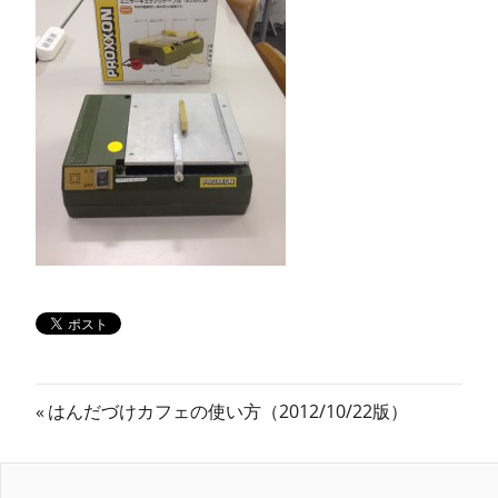
ン
ス
マ
ガ
ジ
ン
投
前
はんだづけカフェの使い方（2012/10/22版）
の
稿
記