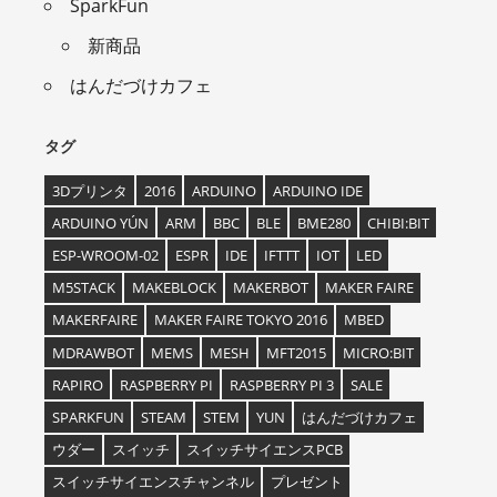
SparkFun
新商品
はんだづけカフェ
タグ
3Dプリンタ
2016
ARDUINO
ARDUINO IDE
ARDUINO YÚN
ARM
BBC
BLE
BME280
CHIBI:BIT
ESP-WROOM-02
ESPR
IDE
IFTTT
IOT
LED
M5STACK
MAKEBLOCK
MAKERBOT
MAKER FAIRE
MAKERFAIRE
MAKER FAIRE TOKYO 2016
MBED
MDRAWBOT
MEMS
MESH
MFT2015
MICRO:BIT
RAPIRO
RASPBERRY PI
RASPBERRY PI 3
SALE
SPARKFUN
STEAM
STEM
YUN
はんだづけカフェ
ウダー
スイッチ
スイッチサイエンスPCB
スイッチサイエンスチャンネル
プレゼント