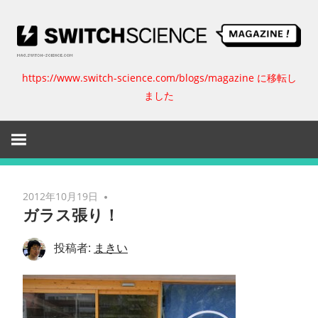
コ
ン
テ
ン
https://www.switch-science.com/blogs/magazine に移転し
ス
ツ
ました
へ
イ
ス
キ
ッ
ッ
プ
チ
2012年10月19日
ガラス張り！
サ
投稿者:
まきい
イ
エ