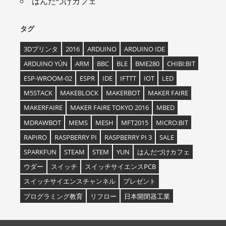
はんだづけカフェ
タグ
3Dプリンタ
2016
ARDUINO
ARDUINO IDE
ARDUINO YÚN
ARM
BBC
BLE
BME280
CHIBI:BIT
ESP-WROOM-02
ESPR
IDE
IFTTT
IOT
LED
M5STACK
MAKEBLOCK
MAKERBOT
MAKER FAIRE
MAKERFAIRE
MAKER FAIRE TOKYO 2016
MBED
MDRAWBOT
MEMS
MESH
MFT2015
MICRO:BIT
RAPIRO
RASPBERRY PI
RASPBERRY PI 3
SALE
SPARKFUN
STEAM
STEM
YUN
はんだづけカフェ
ウダー
スイッチ
スイッチサイエンスPCB
スイッチサイエンスチャンネル
プレゼント
プログラミング教育
リフロー
日本開閉器工業