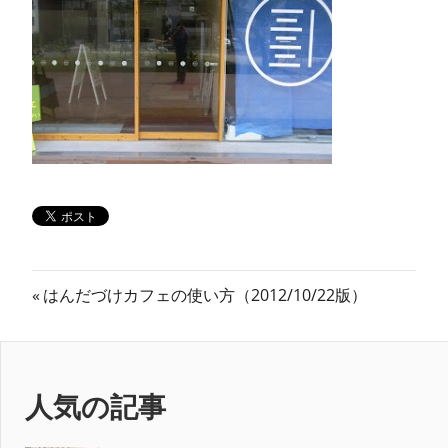
ン
ス
マ
ガ
ジ
ン
投
前
はんだづけカフェの使い方（2012/10/22版）
の
稿
記
ナ
事:
人気の記事
ビ