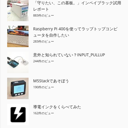
ゲ
「守りたい、この基板。」インペイブラック試用
レポート
ー
883件のビュー
シ
Raspberry Pi 400を使ってラップトップコンピ
ョ
ュータを自作したい
283件のビュー
ン
意外と知られていない？INPUT_PULLUP
244件のビュー
M5Stackであそぼう
190件のビュー
導電インクをくらべてみた
162件のビュー