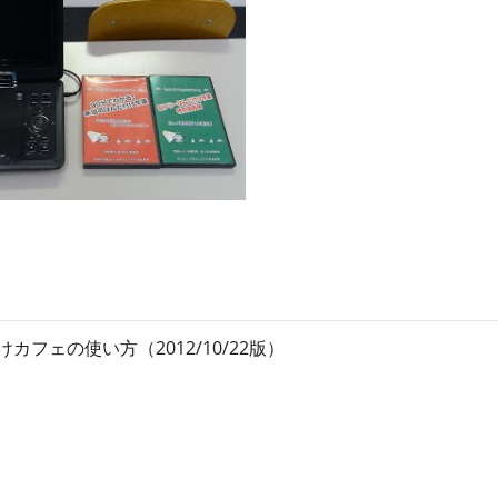
ン
ス
マ
ガ
ジ
ン
カフェの使い方（2012/10/22版）