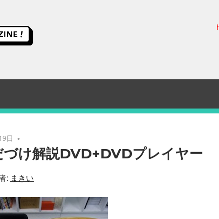
ス
イ
ッ
チ
サ
19日
づけ解説DVD+DVDプレイヤー
イ
者:
まきい
エ