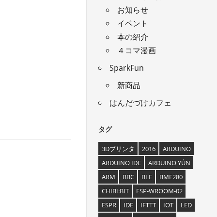
お知らせ
イベント
本の紹介
４コマ漫画
SparkFun
新商品
はんだづけカフェ
タグ
3Dプリンタ
2016
ARDUINO
ARDUINO IDE
ARDUINO YÚN
ARM
BBC
BLE
BME280
CHIBI:BIT
ESP-WROOM-02
ESPR
IDE
IFTTT
IOT
LED