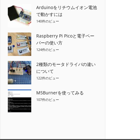
ゲ
Arduinoをリチウムイオン電池
で動かすには
ー
140件のビュー
シ
Raspberry Pi Picoと電子ペー
ョ
パーの使い方
124件のビュー
ン
2種類のモータドライバの違い
について
122件のビュー
M5Burnerを使ってみる
107件のビュー