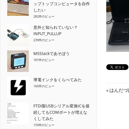
ップトップコンピュータを自作
したい
282件のビュー
意外と知られていない？
INPUT_PULLUP
239件のビュー
M5Stackであそぼう
181件のビュー
導電インクをくらべてみた
160件のビュー
投
前
はんだづけ
の
稿
記
FTDI製USBシリアル変換ICを接
ナ
続してもCOMポートが増えな
事:
くしてみた
ビ
159件のビュー