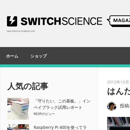
コ
ン
テ
ン
ツ
へ
ス
ホーム
ショップ
キ
ッ
プ
2012年10月
人気の記事
はんだ
「守りたい、この基板。」イン
投稿
ペイブラック試用レポート
882件のビュー
Raspberry Pi 400を使ってラ