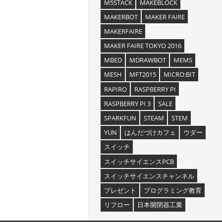
M5STACK
MAKEBLOCK
MAKERBOT
MAKER FAIRE
MAKERFAIRE
MAKER FAIRE TOKYO 2016
MBED
MDRAWBOT
MEMS
MESH
MFT2015
MICRO:BIT
RAPIRO
RASPBERRY PI
RASPBERRY PI 3
SALE
SPARKFUN
STEAM
STEM
YUN
はんだづけカフェ
ウダー
スイッチ
スイッチサイエンスPCB
スイッチサイエンスチャンネル
プレゼント
プログラミング教育
リフロー
日本開閉器工業