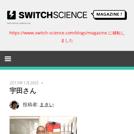
コ
ン
テ
ン
https://www.switch-science.com/blogs/magazine に移転し
ス
ツ
ました
へ
イ
ス
キ
ッ
ッ
プ
チ
2013年1月28日
宇田さん
サ
投稿者:
まきい
イ
エ