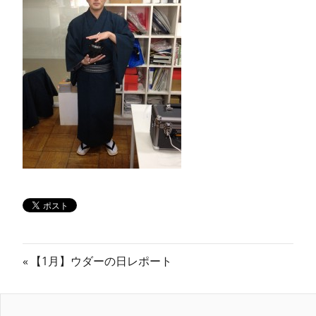
ン
ス
マ
ガ
ジ
ン
投
前
【1月】ウダーの日レポート
の
稿
記