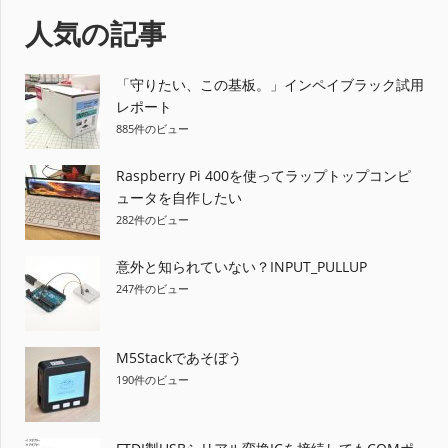
ナ
事:
人気の記事
ビ
ゲ
「守りたい、この基板。」インペイブラック試用
レポート
ー
885件のビュー
シ
Raspberry Pi 400を使ってラップトップコンピ
ョ
ュータを自作したい
282件のビュー
ン
意外と知られていない？INPUT_PULLUP
247件のビュー
M5Stackであそぼう
190件のビュー