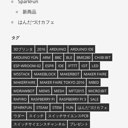
SparkFun
新商品
はんだづけカフェ
タグ
3Dプリンタ
2016
ARDUINO
ARDUINO IDE
ARDUINO YÚN
ARM
BBC
BLE
BME280
CHIBI:BIT
ESP-WROOM-02
ESPR
IDE
IFTTT
IOT
LED
M5STACK
MAKEBLOCK
MAKERBOT
MAKER FAIRE
MAKERFAIRE
MAKER FAIRE TOKYO 2016
MBED
MDRAWBOT
MEMS
MESH
MFT2015
MICRO:BIT
RAPIRO
RASPBERRY PI
RASPBERRY PI 3
SALE
SPARKFUN
STEAM
STEM
YUN
はんだづけカフェ
ウダー
スイッチ
スイッチサイエンスPCB
スイッチサイエンスチャンネル
プレゼント