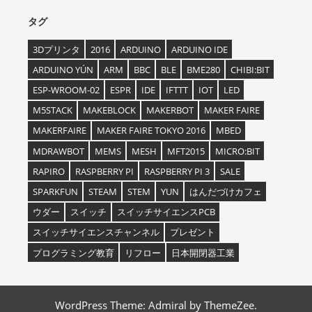
タグ
3Dプリンタ
2016
ARDUINO
ARDUINO IDE
ARDUINO YÚN
ARM
BBC
BLE
BME280
CHIBI:BIT
ESP-WROOM-02
ESPR
IDE
IFTTT
IOT
LED
M5STACK
MAKEBLOCK
MAKERBOT
MAKER FAIRE
MAKERFAIRE
MAKER FAIRE TOKYO 2016
MBED
MDRAWBOT
MEMS
MESH
MFT2015
MICRO:BIT
RAPIRO
RASPBERRY PI
RASPBERRY PI 3
SALE
SPARKFUN
STEAM
STEM
YUN
はんだづけカフェ
ウダー
スイッチ
スイッチサイエンスPCB
スイッチサイエンスチャンネル
プレゼント
プログラミング教育
リフロー
日本開閉器工業
WordPress Theme: Admiral by ThemeZee.