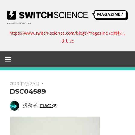
コ
ン
テ
ン
https://www.switch-science.com/blogs/magazine に移転し
ス
ツ
ました
へ
イ
ス
キ
ッ
ッ
プ
チ
2013年2月25日
DSC04589
サ
投稿者:
mactkg
イ
エ