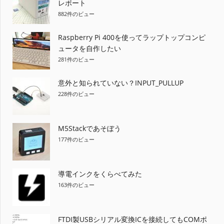
レポート
ー
882件のビュー
シ
Raspberry Pi 400を使ってラップトップコンピ
ョ
ュータを自作したい
281件のビュー
ン
意外と知られていない？INPUT_PULLUP
228件のビュー
M5Stackであそぼう
177件のビュー
導電インクをくらべてみた
163件のビュー
FTDI製USBシリアル変換ICを接続してもCOMポ