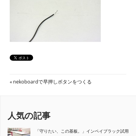
ン
ス
マ
ガ
ジ
投
前
ン
nekoboardで早押しボタンをつくる
の
稿
記
ナ
事:
人気の記事
ビ
ゲ
「守りたい、この基板。」インペイブラック試用