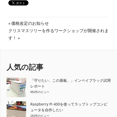
投
前
価格改定のお知らせ
次
の
クリスマスツリーを作るワークショップが開催されま
稿
の
記
す！
ナ
記
事:
事:
ビ
ゲ
人気の記事
ー
「守りたい、この基板。」インペイブラック試用
シ
レポート
882件のビュー
ョ
ン
Raspberry Pi 400を使ってラップトップコンピ
ュータを自作したい
282件のビュー