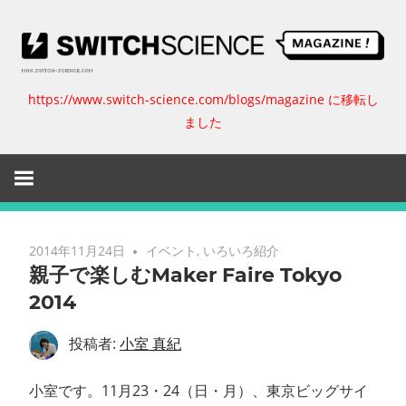
コ
ン
テ
ン
https://www.switch-science.com/blogs/magazine に移転し
ス
ツ
ました
へ
イ
ス
キ
ッ
ッ
プ
チ
2014年11月24日
イベント
,
いろいろ紹介
親子で楽しむMaker Faire Tokyo
サ
2014
イ
投稿者:
小室 真紀
エ
小室です。11月23・24（日・月）、東京ビッグサイ