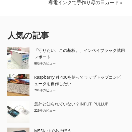
の
次
導電インクで手作り母の日カード
稿
記
の
ナ
事:
記
事:
ビ
人気の記事
ゲ
ー
「守りたい、この基板。」インペイブラック試用
レポート
シ
882件のビュー
ョ
Raspberry Pi 400を使ってラップトップコンピ
ュータを自作したい
ン
281件のビュー
意外と知られていない？INPUT_PULLUP
228件のビュー
M5Stackであそぼう