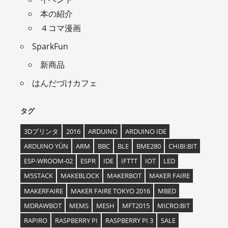
本の紹介
４コマ漫画
SparkFun
新商品
はんだづけカフェ
タグ
3Dプリンタ
2016
ARDUINO
ARDUINO IDE
ARDUINO YÚN
ARM
BBC
BLE
BME280
CHIBI:BIT
ESP-WROOM-02
ESPR
IDE
IFTTT
IOT
LED
M5STACK
MAKEBLOCK
MAKERBOT
MAKER FAIRE
MAKERFAIRE
MAKER FAIRE TOKYO 2016
MBED
MDRAWBOT
MEMS
MESH
MFT2015
MICRO:BIT
RAPIRO
RASPBERRY PI
RASPBERRY PI 3
SALE