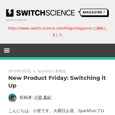
コ
ン
テ
ン
https://www.switch-science.com/blogs/magazine に移転し
ス
ツ
ました
へ
イ
ス
キ
ッ
ッ
プ
チ
2015年5月5日
SparkFun
,
新商品
New Product Friday: Switching it
サ
Up
イ
投稿者:
小室 真紀
エ
こんにちは、小室です。火曜日お昼、SparkFunブロ