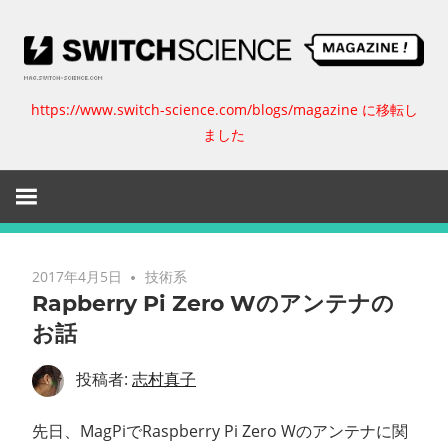
コ
ン
テ
ン
https://www.switch-science.com/blogs/magazine に移転し
ス
ツ
ました
へ
イ
ス
キ
ッ
ッ
プ
チ
2017年4月5日
技術系
Rapberry Pi Zero Wのアンテナの
サ
お話
イ
投稿者:
志村真子
エ
先日、MagPiでRaspberry Pi Zero Wのアンテナに関