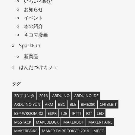
いろいろ紹介
お知らせ
イベント
本の紹介
４コマ漫画
SparkFun
新商品
はんだづけカフェ
タグ
3Dプリンタ
2016
ARDUINO
ARDUINO IDE
ARDUINO YÚN
ARM
BBC
BLE
BME280
CHIBI:BIT
ESP-WROOM-02
ESPR
IDE
IFTTT
IOT
LED
M5STACK
MAKEBLOCK
MAKERBOT
MAKER FAIRE
MAKERFAIRE
MAKER FAIRE TOKYO 2016
MBED