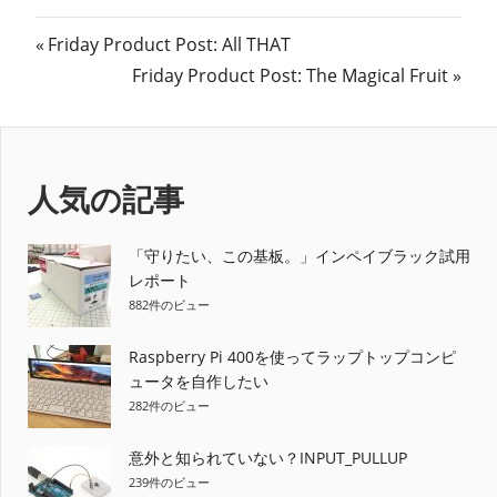
投
前
Friday Product Post: All THAT
の
次
Friday Product Post: The Magical Fruit
稿
記
の
ナ
事:
記
事:
ビ
人気の記事
ゲ
ー
「守りたい、この基板。」インペイブラック試用
レポート
シ
882件のビュー
ョ
Raspberry Pi 400を使ってラップトップコンピ
ュータを自作したい
ン
282件のビュー
意外と知られていない？INPUT_PULLUP
239件のビュー