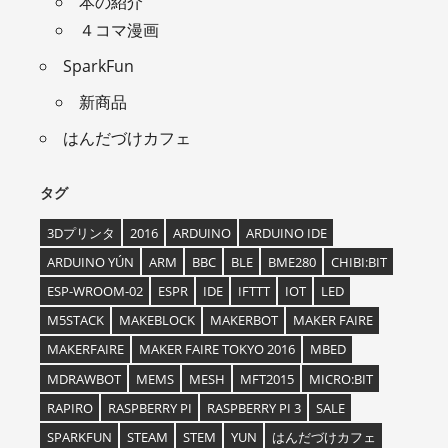
本の紹介
４コマ漫画
SparkFun
新商品
はんだづけカフェ
タグ
3Dプリンタ
2016
ARDUINO
ARDUINO IDE
ARDUINO YÚN
ARM
BBC
BLE
BME280
CHIBI:BIT
ESP-WROOM-02
ESPR
IDE
IFTTT
IOT
LED
M5STACK
MAKEBLOCK
MAKERBOT
MAKER FAIRE
MAKERFAIRE
MAKER FAIRE TOKYO 2016
MBED
MDRAWBOT
MEMS
MESH
MFT2015
MICRO:BIT
RAPIRO
RASPBERRY PI
RASPBERRY PI 3
SALE
SPARKFUN
STEAM
STEM
YUN
はんだづけカフェ