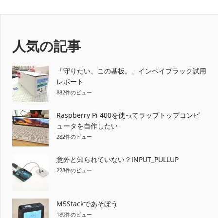
ナ
記
事:
事:
ビ
ゲ
人気の記事
ー
「守りたい、この基板。」インペイブラック試用
シ
レポート
882件のビュー
ョ
ン
Raspberry Pi 400を使ってラップトップコンピ
ュータを自作したい
282件のビュー
意外と知られていない？INPUT_PULLUP
228件のビュー
M5Stackであそぼう
180件のビュー