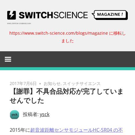
コ
ン
テ
ン
https://www.switch-science.com/blogs/magazine に移転し
ス
ツ
ました
へ
イ
ス
キ
ッ
ッ
プ
チ
2017年7月6日
お知らせ
,
スイッチサイエンス
【謝罪】不具合品対応が完了していま
サ
せんでした
イ
投稿者:
ysck
エ
2015年に
超音波距離センサモジュールHC-SR04 の不