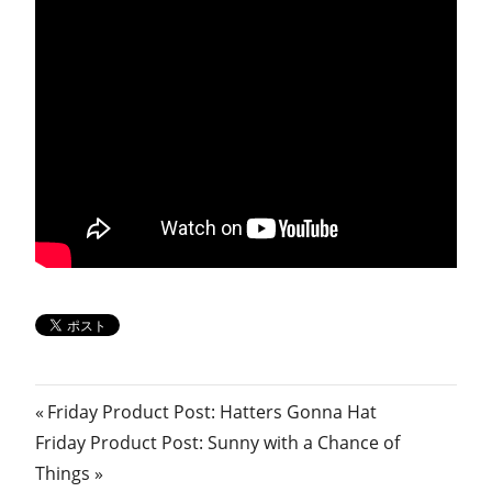
投
前
Friday Product Post: Hatters Gonna Hat
次
の
Friday Product Post: Sunny with a Chance of
稿
の
記
Things