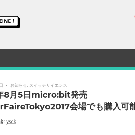
ス
イ
ッ
チ
サ
3日
お知らせ
,
スイッチサイエンス
年8月5日micro:bit発売
イ
erFaireTokyo2017会場でも購入可
エ
者:
ysck