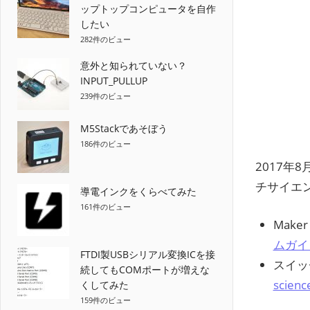
ップトップコンピュータを自作
したい
282件のビュー
意外と知られていない？
INPUT_PULLUP
239件のビュー
M5Stackであそぼう
186件のビュー
2017年8
チサイエ
導電インクをくらべてみた
161件のビュー
Make
ムガイ
FTDI製USBシリアル変換ICを接
スイッ
続してもCOMポートが増えな
scienc
くしてみた
159件のビュー