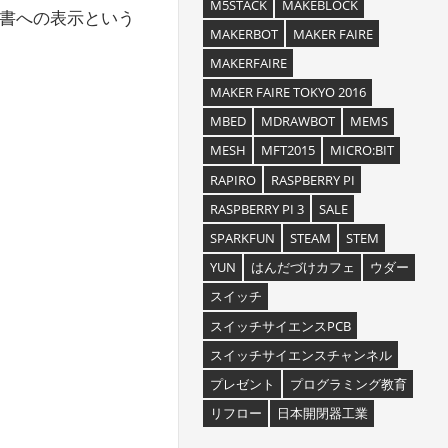
M5STACK
MAKEBLOCK
説明書への表示という
MAKERBOT
MAKER FAIRE
MAKERFAIRE
MAKER FAIRE TOKYO 2016
MBED
MDRAWBOT
MEMS
MESH
MFT2015
MICRO:BIT
RAPIRO
RASPBERRY PI
RASPBERRY PI 3
SALE
SPARKFUN
STEAM
STEM
YUN
はんだづけカフェ
ウダー
スイッチ
スイッチサイエンスPCB
スイッチサイエンスチャンネル
プレゼント
プログラミング教育
リフロー
日本開閉器工業