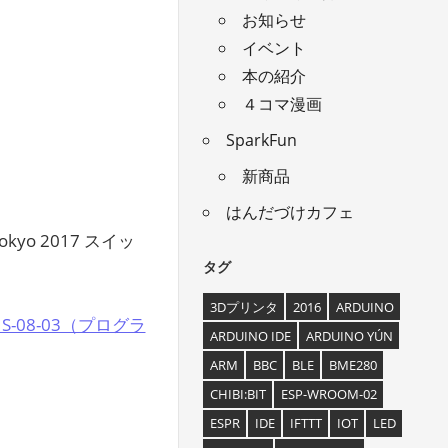
お知らせ
イベント
本の紹介
４コマ漫画
SparkFun
新商品
はんだづけカフェ
kyo 2017 スイッ
タグ
3Dプリンタ
2016
ARDUINO
S-08-03（プログラ
ARDUINO IDE
ARDUINO YÚN
ARM
BBC
BLE
BME280
CHIBI:BIT
ESP-WROOM-02
ESPR
IDE
IFTTT
IOT
LED