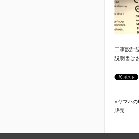
工事設計
説明書は
投
前
ヤマハのFM
の
販売
稿
記
ナ
事: