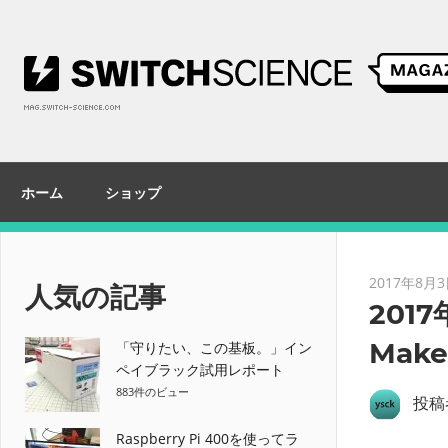
コ
ン
テ
ン
ツ
へ
ス
ホーム
ショップ
キ
ッ
プ
2017年8月
人気の記事
2017
Mak
「守りたい、この基板。」イン
ペイブラック試用レポート
883件のビュー
投稿
Raspberry Pi 400を使ってラ