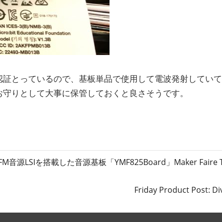
認証とっているので、基板単品で使用して電波発射してい
お守りとして大事に保管しておくと良さそうです。
音源LSIを搭載した音源基板「YMF825Board」Maker Faire T
次
Friday Product Post: D
の
記