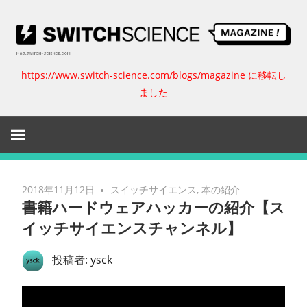
コ
ン
テ
ン
https://www.switch-science.com/blogs/magazine に移転し
ス
ツ
ました
へ
イ
ス
キ
ッ
ッ
プ
チ
2018年11月12日
スイッチサイエンス
,
本の紹介
書籍ハードウェアハッカーの紹介【ス
サ
イッチサイエンスチャンネル】
イ
投稿者:
ysck
エ