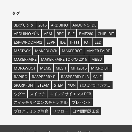
タグ
3Dプリンタ
2016
ARDUINO
ARDUINO IDE
ARDUINO YÚN
ARM
BBC
BLE
BME280
CHIBI:BIT
ESP-WROOM-02
ESPR
IDE
IFTTT
IOT
LED
M5STACK
MAKEBLOCK
MAKERBOT
MAKER FAIRE
MAKERFAIRE
MAKER FAIRE TOKYO 2016
MBED
MDRAWBOT
MEMS
MESH
MFT2015
MICRO:BIT
RAPIRO
RASPBERRY PI
RASPBERRY PI 3
SALE
SPARKFUN
STEAM
STEM
YUN
はんだづけカフェ
ウダー
スイッチ
スイッチサイエンスPCB
スイッチサイエンスチャンネル
プレゼント
プログラミング教育
リフロー
日本開閉器工業