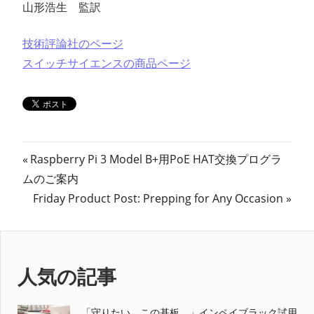
山形浩生 監訳
技術評論社のページ
スイッチサイエンスの商品ページ
投
前
Raspberry Pi 3 Model B+用PoE HAT交換プログラ
の
ムのご案内
稿
記
次
Friday Product Post: Prepping for Any Occasion
ナ
事:
の
記
ビ
事:
ゲ
人気の記事
ー
「守りたい、この基板。」インペイブラック試用