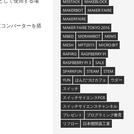
替として使用する場
M5STACK
MAKEBLOCK
MAKERBOT
MAKER FAIRE
MAKERFAIRE
Cコンバーターを搭
MAKER FAIRE TOKYO 2016
MBED
MDRAWBOT
MEMS
MESH
MFT2015
MICRO:BIT
RAPIRO
RASPBERRY PI
RASPBERRY PI 3
SALE
SPARKFUN
STEAM
STEM
YUN
はんだづけカフェ
ウダー
スイッチ
スイッチサイエンスPCB
スイッチサイエンスチャンネル
プレゼント
プログラミング教育
リフロー
日本開閉器工業