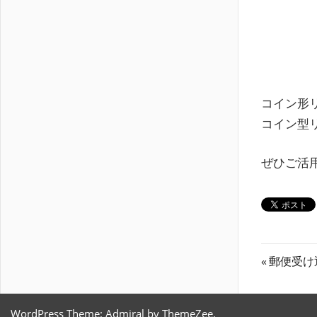
コイン形
コイン型
ぜひご活
投
前
郵便受け
の
稿
記
WordPress Theme: Admiral by ThemeZee.