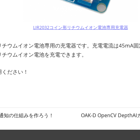
LIR2032コイン形リチウムイオン電池専用充電器
リチウムイオン電池専用の充電器です。充電電流は45mA固
リチウムイオン電池を充電できます。
用ください！
次
通知の仕組みを作ろう！
OAK-D OpenCV Dep
の
記