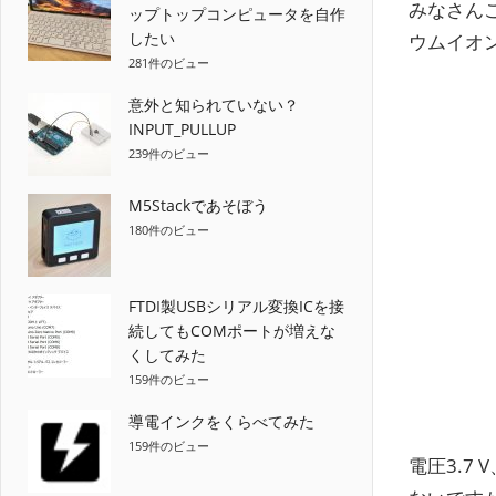
みなさん
ップトップコンピュータを自作
したい
ウムイオ
281件のビュー
意外と知られていない？
INPUT_PULLUP
239件のビュー
M5Stackであそぼう
180件のビュー
FTDI製USBシリアル変換ICを接
続してもCOMポートが増えな
くしてみた
159件のビュー
導電インクをくらべてみた
159件のビュー
電圧3.7