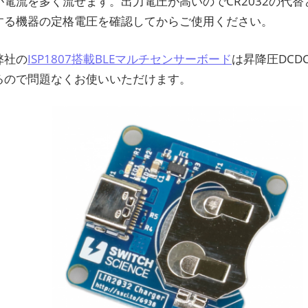
が電流を多く流せます。出力電圧が高いのでCR2032の代
する機器の定格電圧を確認してからご使用ください。
弊社の
ISP1807搭載BLEマルチセンサーボード
は昇降圧DCD
るので問題なくお使いいただけます。