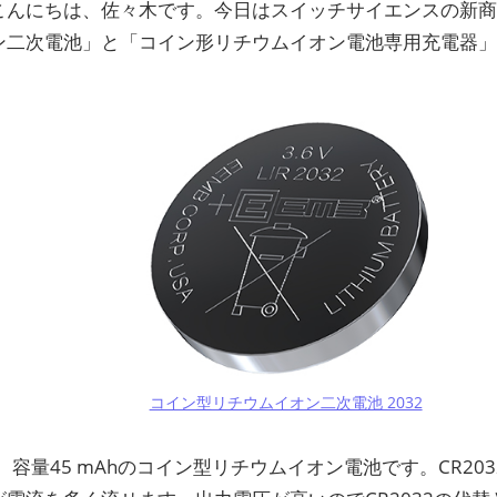
ン
こんにちは、佐々木です。今日はスイッチサイエンスの新
ン二次電池」と「コイン形リチウムイオン電池専用充電器
ス
マ
ガ
ジ
ン
コイン型リチウムイオン二次電池 2032
 V、容量45 mAhのコイン型リチウムイオン電池です。CR2