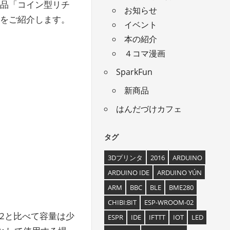
商品「コイン型リチ
お知らせ
」をご紹介します。
イベント
本の紹介
４コマ漫画
SparkFun
新商品
はんだづけカフェ
タグ
3Dプリンタ
2016
ARDUINO
ARDUINO IDE
ARDUINO YÚN
ARM
BBC
BLE
BME280
CHIBI:BIT
ESP-WROOM-02
032と比べて容量は少
ESPR
IDE
IFTTT
IOT
LED