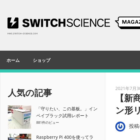
コ
ン
テ
ン
ツ
へ
ス
ホーム
ショップ
キ
ッ
プ
2021年7月3
人気の記事
【新
ン形
「守りたい、この基板。」イン
ペイブラック試用レポート
881件のビュー
投稿
Raspberry Pi 400を使ってラ