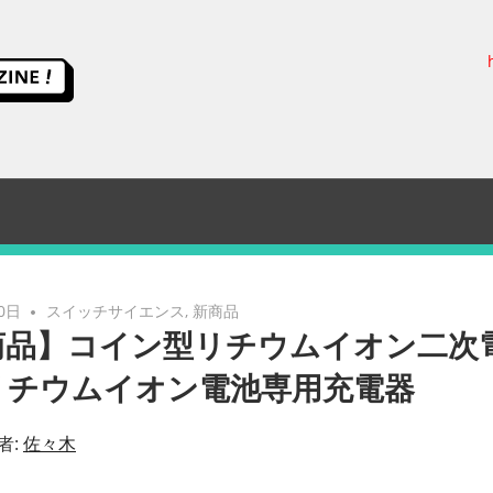
ス
イ
ッ
チ
サ
0日
スイッチサイエンス
,
新商品
商品】コイン型リチウムイオン二次
イ
リチウムイオン電池専用充電器
エ
者:
佐々木