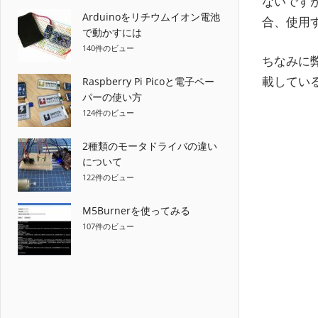
ないです
Arduinoをリチウムイオン電池
合、使用
で動かすには
140件のビュー
ちなみに
載してい
Raspberry Pi Picoと電子ペー
パーの使い方
124件のビュー
2種類のモータドライバの違い
について
122件のビュー
M5Burnerを使ってみる
107件のビュー