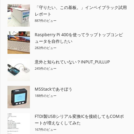
ー
「守りたい、この基板。」インペイブラック試用
シ
レポート
887件のビュー
ョ
ン
Raspberry Pi 400を使ってラップトップコンピ
ュータを自作したい
282件のビュー
意外と知られていない？INPUT_PULLUP
245件のビュー
M5Stackであそぼう
188件のビュー
FTDI製USBシリアル変換ICを接続してもCOMポ
ートが増えなくしてみた
167件のビュー