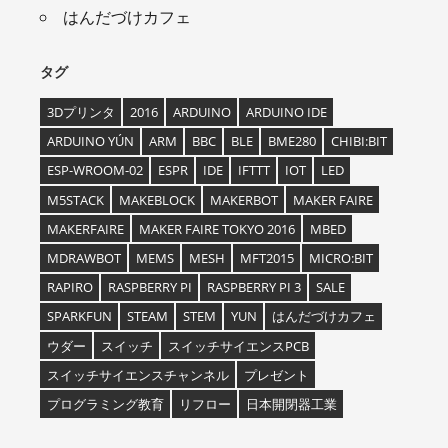
はんだづけカフェ
タグ
3Dプリンタ
2016
ARDUINO
ARDUINO IDE
ARDUINO YÚN
ARM
BBC
BLE
BME280
CHIBI:BIT
ESP-WROOM-02
ESPR
IDE
IFTTT
IOT
LED
M5STACK
MAKEBLOCK
MAKERBOT
MAKER FAIRE
MAKERFAIRE
MAKER FAIRE TOKYO 2016
MBED
MDRAWBOT
MEMS
MESH
MFT2015
MICRO:BIT
RAPIRO
RASPBERRY PI
RASPBERRY PI 3
SALE
SPARKFUN
STEAM
STEM
YUN
はんだづけカフェ
ウダー
スイッチ
スイッチサイエンスPCB
スイッチサイエンスチャンネル
プレゼント
プログラミング教育
リフロー
日本開閉器工業