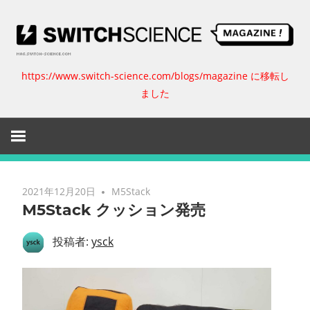
コ
ン
テ
ン
https://www.switch-science.com/blogs/magazine に移転し
ス
ツ
ました
へ
イ
ス
キ
ッ
ッ
プ
チ
2021年12月20日
M5Stack
M5Stack クッション発売
サ
投稿者:
ysck
イ
エ