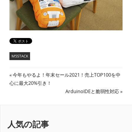
M5STACK
投
前
今年もやるよ！年末セール2021！売上TOP100を中
の
心に最大20%引き！
稿
記
次
ArduinoIDEと脆弱性対応
ナ
事:
の
記
ビ
事:
ゲ
人気の記事