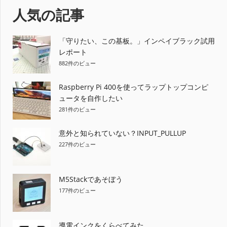
ビ
人気の記事
ゲ
ー
「守りたい、この基板。」インペイブラック試用
レポート
シ
882件のビュー
ョ
Raspberry Pi 400を使ってラップトップコンピ
ュータを自作したい
ン
281件のビュー
意外と知られていない？INPUT_PULLUP
227件のビュー
M5Stackであそぼう
177件のビュー
導電インクをくらべてみた