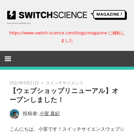
コ
ン
テ
ン
https://www.switch-science.com/blogs/magazine に移転し
ス
ツ
ました
へ
イ
ス
キ
ッ
ッ
プ
チ
2022年9月21日
スイッチサイエンス
【ウェブショップリニューアル】オ
サ
ープンしました！
イ
投稿者:
小室 真紀
エ
こんにちは、小室です！スイッチサイエンスウェブシ