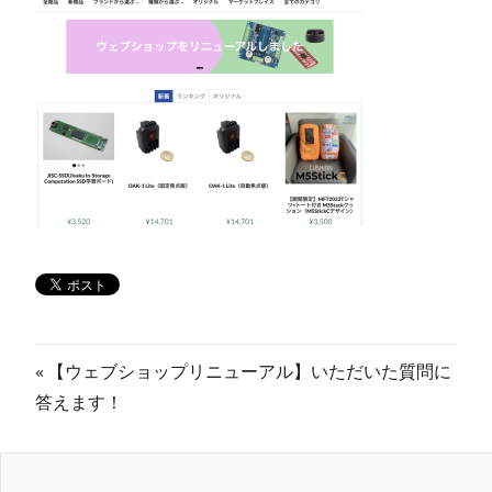
投
前
【ウェブショップリニューアル】いただいた質問に
の
答えます！
稿
記
ナ
事: