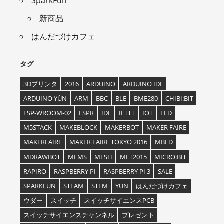
SparkFun
新商品
はんだづけカフェ
タグ
3Dプリンタ
2016
ARDUINO
ARDUINO IDE
ARDUINO YÚN
ARM
BBC
BLE
BME280
CHIBI:BIT
ESP-WROOM-02
ESPR
IDE
IFTTT
IOT
LED
M5STACK
MAKEBLOCK
MAKERBOT
MAKER FAIRE
MAKERFAIRE
MAKER FAIRE TOKYO 2016
MBED
MDRAWBOT
MEMS
MESH
MFT2015
MICRO:BIT
RAPIRO
RASPBERRY PI
RASPBERRY PI 3
SALE
SPARKFUN
STEAM
STEM
YUN
はんだづけカフェ
ウダー
スイッチ
スイッチサイエンスPCB
スイッチサイエンスチャンネル
プレゼント