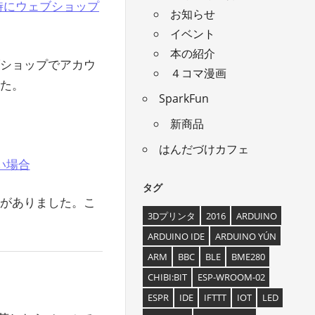
6時にウェブショップ
お知らせ
イベント
本の紹介
ブショップでアカウ
４コマ漫画
た。
SparkFun
新商品
はんだづけカフェ
い場合
タグ
問がありました。こ
3Dプリンタ
2016
ARDUINO
ARDUINO IDE
ARDUINO YÚN
ARM
BBC
BLE
BME280
CHIBI:BIT
ESP-WROOM-02
ESPR
IDE
IFTTT
IOT
LED