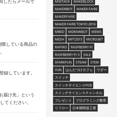
入荷したらメールで
M5STACK
MAKEBLOCK
MAKERBOT
MAKER FAIRE
MAKERFAIRE
MAKER FAIRE TOKYO 2016
MBED
MDRAWBOT
MEMS
MESH
MFT2015
MICRO:BIT
数を制限している商品の
RAPIRO
RASPBERRY PI
。
RASPBERRY PI 3
SALE
SPARKFUN
STEAM
STEM
YUN
はんだづけカフェ
ウダー
方登録しています。
スイッチ
スイッチサイエンスPCB
スイッチサイエンスチャンネル
「お届け先」という
プレゼント
プログラミング教育
してください。
リフロー
日本開閉器工業