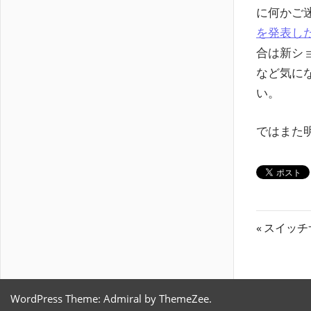
に何かご
を発表し
合は新シ
など気に
い。
ではまた
投
前
スイッチ
の
稿
記
ナ
事:
WordPress Theme: Admiral by ThemeZee.