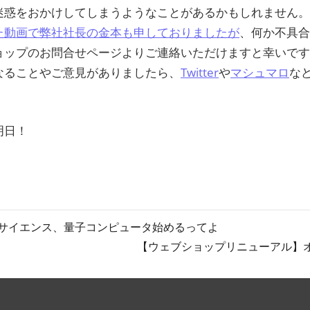
迷惑をおかけしてしまうようなことがあるかもしれません。
た動画で弊社社長の金本も申しておりましたが
、何か不具合
ョップのお問合せページよりご連絡いただけますと幸いで
なることやご意見がありましたら、
Twitter
や
マシュマロ
な
明日！
サイエンス、量子コンピュータ始めるってよ
次
【ウェブショップリニューアル】
の
記
事: