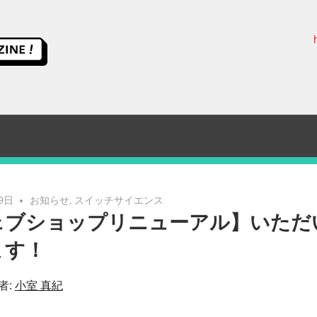
ス
イ
ッ
チ
サ
9日
お知らせ
,
スイッチサイエンス
ェブショップリニューアル】いただ
イ
ます！
エ
者:
小室 真紀