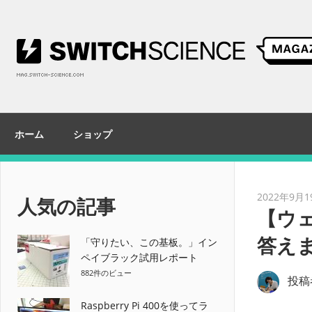
コ
ン
テ
ン
ツ
へ
ス
ホーム
ショップ
キ
ッ
プ
2022年9月1
人気の記事
【ウ
答え
「守りたい、この基板。」イン
ペイブラック試用レポート
882件のビュー
投稿
Raspberry Pi 400を使ってラ