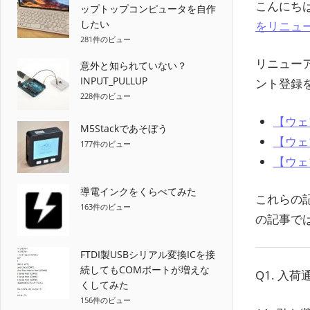
こんにち
ップトップコンピュータを自作
したい
をリニュ
281件のビュー
リニュー
意外と知られていない？
INPUT_PULLUP
ント登録
228件のビュー
【ウェ
M5Stackであそぼう
【ウェ
177件のビュー
【ウェ
導電インクをくらべてみた
これらの
163件のビュー
の記事で
FTDI製USBシリアル変換ICを接
続してもCOMポートが増えな
Q1. 入
くしてみた
156件のビュー