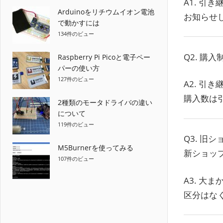
A1. 
Arduinoをリチウムイオン電池
お知らせ
で動かすには
134件のビュー
Q2. 
Raspberry Pi Picoと電子ペー
パーの使い方
127件のビュー
A2. 引
購入数は
2種類のモータドライバの違い
について
119件のビュー
Q3. 
M5Burnerを使ってみる
新ショッ
107件のビュー
A3. 
区分はな