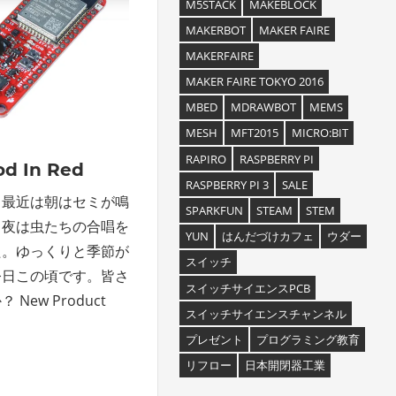
M5STACK
MAKEBLOCK
MAKERBOT
MAKER FAIRE
MAKERFAIRE
MAKER FAIRE TOKYO 2016
MBED
MDRAWBOT
MEMS
MESH
MFT2015
MICRO:BIT
RAPIRO
RASPBERRY PI
od In Red
RASPBERRY PI 3
SALE
。最近は朝はセミが鳴
SPARKFUN
STEAM
STEM
、夜は虫たちの合唱を
YUN
はんだづけカフェ
ウダー
た。ゆっくりと季節が
スイッチ
今日この頃です。皆さ
スイッチサイエンスPCB
ew Product
スイッチサイエンスチャンネル
プレゼント
プログラミング教育
リフロー
日本開閉器工業