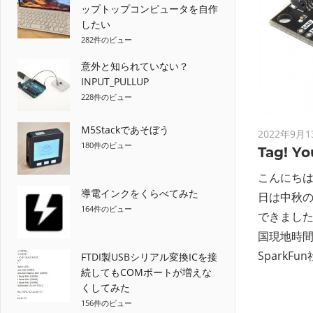
ップトップコンピュータを自作
したい
282件のビュー
意外と知られていない？
INPUT_PULLUP
228件のビュー
M5Stackであそぼう
2022年9月1
180件のビュー
Tag! You
こんにちは
導電インクをくらべてみた
日は中秋
164件のビュー
できましたか？
国現地時
SparkF
FTDI製USBシリアル変換ICを接
続してもCOMポートが増えな
くしてみた
156件のビュー