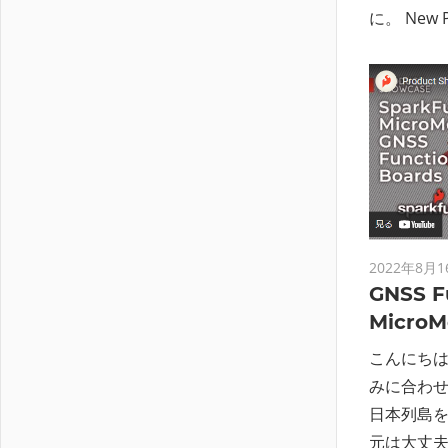
に。 New 
2022年8月1
GNSS Fu
MicroM
こんにち
みに合わ
日本列島
元は大丈