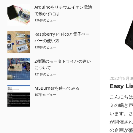
Arduinoをリチウムイオン電池
で動かすには
136件のビュー
Raspberry Pi Picoと電子ペー
パーの使い方
130件のビュー
2種類のモータドライバの違い
について
121件のビュー
2022年8月3
Easy Li
M5Burnerを使ってみる
107件のビュー
こんにち
ミの鳴き
います。さ
が開催さ
の企画が