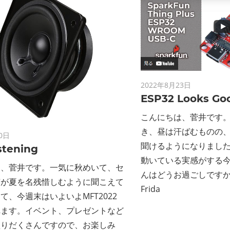
2022年8月23日
ESP32 Looks Go
こんにちは、菅井です
き、昼は汗ばむものの
0日
聞けるようになりまし
stening
動いている実感がする
は、菅井です。一気に秋めいて、セ
んはどうお過ごしですか？ N
声が夏を名残惜しむように聞こえて
Frida
て、今週末はいよいよMFT2022
れます。イベント、プレゼントなど
盛りだくさんですので、お楽しみ