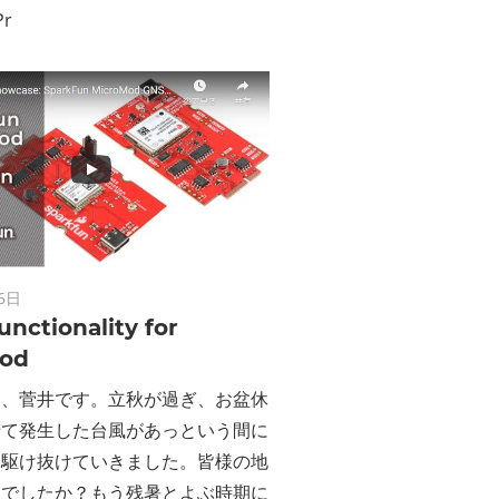
Pr
6日
nctionality for
od
は、菅井です。立秋が過ぎ、お盆休
せて発生した台風があっという間に
を駆け抜けていきました。皆様の地
夫でしたか？もう残暑とよぶ時期に