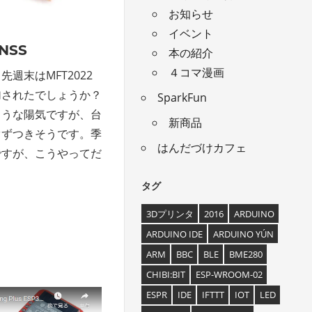
お知らせ
イベント
GNSS
本の紹介
４コマ漫画
週末はMFT2022
加されたでしょうか？
SparkFun
ような陽気ですが、台
新商品
ぐずつきそうです。季
はんだづけカフェ
ですが、こうやってだ
タグ
3Dプリンタ
2016
ARDUINO
ARDUINO IDE
ARDUINO YÚN
ARM
BBC
BLE
BME280
CHIBI:BIT
ESP-WROOM-02
ESPR
IDE
IFTTT
IOT
LED