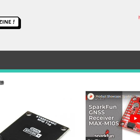
ス
イ
ッ
チ
勝
サ
イ
エ