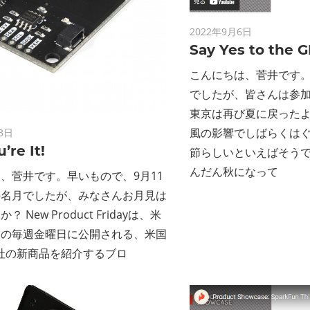
ン
2022年9月6日
ス
Say Yes to the 
マ
こんにちは、菅井です。先
でしたが、皆さんは参
ガ
東京は再び夏に戻った
風の影響でしばらくは
3日
’re It!
ジ
節らしいといえばそう
んだん秋になって
、菅井です。早いもので、9月11
ン
の名月でしたが、みなさんお月見は
 New Product Fridayは、米
間の毎週金曜日に公開される、米国
un社の新商品を紹介するブロ