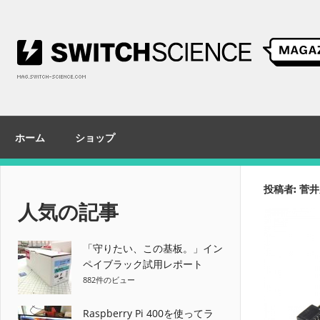
コ
ン
テ
ン
ツ
へ
ス
ホーム
ショップ
キ
ッ
プ
投稿者:
菅井
人気の記事
「守りたい、この基板。」イン
ペイブラック試用レポート
882件のビュー
Raspberry Pi 400を使ってラ