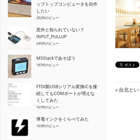
ップトップコンピュータを自作
したい
282件のビュー
意外と知られていない？
INPUT_PULLUP
245件のビュー
M5Stackであそぼう
187件のビュー
FTDI製USBシリアル変換ICを接
投
前
台北とい
続してもCOMポートが増えな
の
稿
くしてみた
記
167件のビュー
ナ
事:
導電インクをくらべてみた
ビ
163件のビュー
ゲ