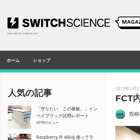
コ
ン
テ
ン
ツ
へ
ス
ホーム
ショップ
キ
ッ
プ
2013年5月2
人気の記事
FCT
「守りたい、この基板。」イン
投稿
ペイブラック試用レポート
887件のビュー
Raspberry Pi 400を使ってラ