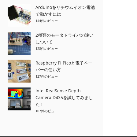
Arduinoをリチウムイオン電池
ー
で動かすには
シ
144件のビュー
ョ
2種類のモータドライバの違い
について
ン
128件のビュー
Raspberry Pi Picoと電子ペー
パーの使い方
127件のビュー
Intel RealSense Depth
Camera D435を試してみまし
た！
107件のビュー