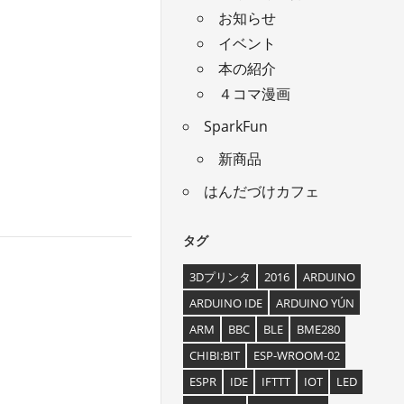
お知らせ
イベント
本の紹介
４コマ漫画
SparkFun
新商品
はんだづけカフェ
タグ
3Dプリンタ
2016
ARDUINO
ARDUINO IDE
ARDUINO YÚN
ARM
BBC
BLE
BME280
CHIBI:BIT
ESP-WROOM-02
ESPR
IDE
IFTTT
IOT
LED