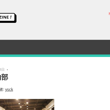
ス
イ
ッ
チ
サ
3日
内部
イ
者:
ysck
エ