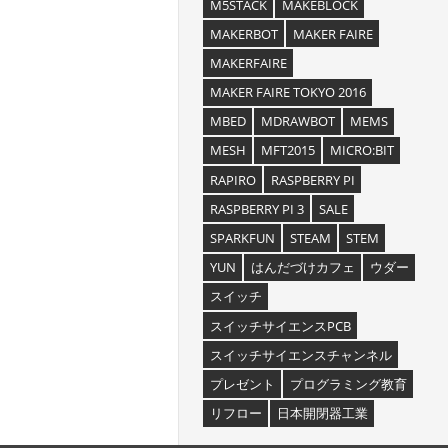
M5STACK
MAKEBLOCK
MAKERBOT
MAKER FAIRE
MAKERFAIRE
MAKER FAIRE TOKYO 2016
MBED
MDRAWBOT
MEMS
MESH
MFT2015
MICRO:BIT
RAPIRO
RASPBERRY PI
RASPBERRY PI 3
SALE
SPARKFUN
STEAM
STEM
YUN
はんだづけカフェ
ウダー
スイッチ
スイッチサイエンスPCB
スイッチサイエンスチャンネル
プレゼント
プログラミング教育
リフロー
日本開閉器工業